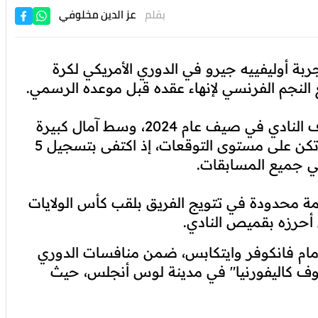
بقلم
عز الدين مخلوفي
 أوليفييه جيرو في الدوري الأمريكي لكرة
ع النجم الفرنسي لإنهاء عقده قبل موعده الرسمي.
وانضم جيرو، البالغ من العمر 38 عامًا، إلى صفوف النادي في صيف عام 2024، وسط آمال كبيرة
بأن يُشكّل إضافة هجومية قوية، إلا أن أرقامه لم تكن على مستوى التوقعات، إذ اكتفى بتسجيل 5
مة محدودة في تتويج الفريق بلقب كأس الولايات
ل أمام فانكوفر وايتكابس، ضمن منافسات الدوري
أوف كاليفورنيا" في مدينة لوس أنجلس، حيث