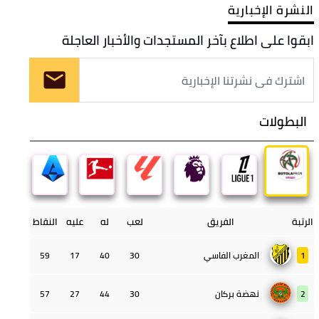
النشرة الإخبارية
ابقوا على اطلاع بآخر المستجدات والأخبار العاجلة
البطولات
الرتبة
الفريق
لعب
له
عليه
النقاط
1
المغرب الفاسي
30
40
17
59
2
نهضة بركان
30
44
27
57