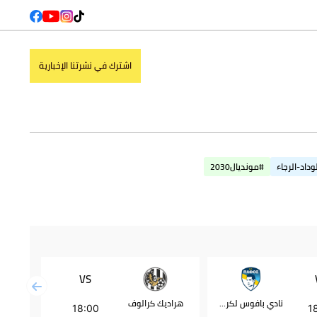
اشترك في نشرتنا الإخبارية
وداد-الرجاء
#مونديال2030
VS
نادي بافوس لكرة القدم
هراديك كرالوف
بشكتاش
18:00
1