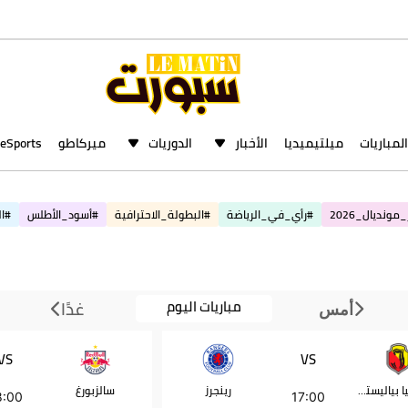
المباريات
ميلتيميديا
الأخبار
الدوريات
ميركاطو
eSports
مونديال_2026
#رأي_في_الرياضة
#البطولة_الاحترافية
#أسود_الأطلس
#ال
مباريات اليوم
غدًا
أمس
VS
VS
ياغيلونيا بياليستوك
رينجرز
سالزبورغ
8:00
17:00