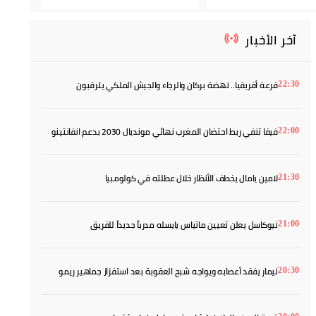
آخر الأخبار
قرعة أفريقيا.. نهضة بركان والرجاء والجيش الملكي يترقبون
22:30
خصومهم
فيفا تنفي ربط احتضان المغرب نهائي مونديال 2030 بدعم انفانتينو
22:00
لامين يامال يخطف الأنظار خلال عطلته في كولومبيا
21:30
نيوكاسل يعلن تعيين ماتياس يايسله مدرباً جديداً للفريق
21:00
نيمار يفقد أعصابه ويواجه شبح العقوبة بعد استفزاز جماهير ريمو
20:30