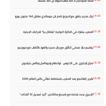
قصة المونديال لا كما شاهدتموها بل كما عشتها
20:00
ريال مدريد يتفق مع لايبزيغ لضم يان ديوماندي مقابل 140 مليون يورو
19:44
المغرب يشارك في الجائزة الدولية "شانتال بيا" للدراجات الجبلية
19:30
براهيم دياز: هدفي التألق مع ريال مدريد والفوز بالألقاب مع مورينيو
19:00
صراع إنجليزي على الخنوس.. توتنهام ونيوكاسل وبالاس يترقبون
18:30
تقرير: إنفانتينو يعد المغرب باستضافة نهائي كأس العالم 2030
18:00
الزبيري يحدد هدفه مع راسينغ سانتاندير: "أريد تسجيل 10 أهداف"
17:50