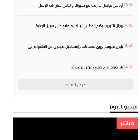
أوناحي يواصل تداريبه مع جيرونا.. والنادي يفتح باب الرحيل
17:30
رويال أنتويرب يضم المغربي إبراهيم صلاح على سبيل الإعارة
17:06
بايرن ميونيخ يروي قصة كفاح إسماعيل صيباري من الطفولة إلى
16:46
النجومية
يان ديوماندي يقترب من ريال مدريد
15:55
عرض المزيد
فيديو اليوم
مباشر