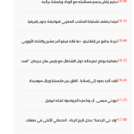
حكيم زياش يحسم مستقبله مع الوداد ويتمسّك براتبه
20:00
فيلدا يكشف تشكيلة المنتخب المغربي لمواجهة جنوب إفريقيا
19:53
خرجة يدافع عن إنفانتينو: «ما قاله فيغو أمر مشين والاتحاد الأوروبي
19:06
منافق»
بنعطية يوضح تصريحاته حول الاشتغال مع باريس سان جيرمان: "لست
18:53
مدينا لأحد"
نايف أكرد يعود إلى إسبانيا.. اتفاق بين مارسيليا وريال سوسيداد
18:43
خورخي ميسي.. أب وداعم دائم وقدوة لنجله ليونيل
17:23
"ولد حي الرحمة" يدخل تاريخ الرجاء.. الدحماني الأغلى في صفقات
17:08
البطولة