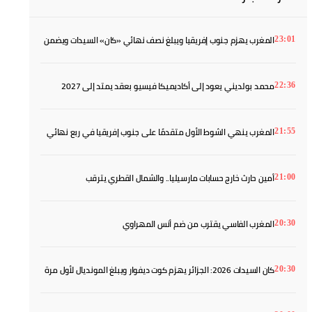
المغرب يهزم جنوب إفريقيا ويبلغ نصف نهائي «كان» السيدات ويضمن
23:01
بطاقة المونديال
محمد بولديني يعود إلى أكاديميكا فيسيو بعقد يمتد إلى 2027
22:36
المغرب ينهي الشوط الأول متقدمًا على جنوب إفريقيا في ربع نهائي
21:55
«كان» السيدات
أمين حارث خارج حسابات مارسيليا.. والشمال القطري يترقب
21:00
المغرب الفاسي يقترب من ضم أنس المهراوي
20:30
كان السيدات 2026: الجزائر يهزم كوت ديفوار ويبلغ المونديال لأول مرة
20:30
في تاريخه