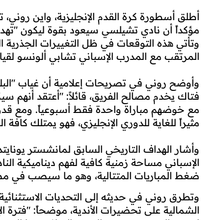
أطلق أسطورة كرة القدم الإنجليزية، واين روني، تحذ
مؤكداً أن نادي تشيلسي سيعود بقوة ليكون "تهديد
وتأتي هذه التوقعات في ظل التغييرات الجذرية الت
المرتقب مع المدرب الإسباني تشابي ألونسو لقيادة
وأوضح روني في تصريحات إعلامية أن غياب "البلو
فتاك يخدم مصالح الفريق، قائلاً: "أعتقد أنهم سي
مع خوضهم مباراة واحدة فقط أسبوعياً. ومع قدو
مثيراً للغاية للدوري الإنجليزي، فهو يمتلك كافة ا
وأشار الهداف التاريخي السابق لمانشستر يونايتد
الإسباني مساحة زمنية كافية لفهم ديناميكية النا
ضغط المباريات المتتالية، وهو ما سيصب في مص
الشمالية على تحضيرات الأندية، موضحاً: "فترة