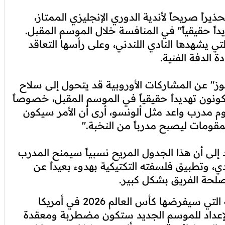
يراً صريحاً لأندية الدوري الإنجليزي الممتاز،
اً حقيقياً" في المنافسة خلال الموسم المقبل.
ي يشهدها النادي اللندني، وعلى رأسها التعاقد
 الدفة الفنية.
ز" عن المشاركات الأوروبية قد يتحول إلى سلاح
كونون تهديداً حقيقياً في الموسم المقبل، خصوصاً
م مدرب واعد مثل ألونسو، أرى أن الأمر سيكون
لمقومات ليصبح مدرباً من النخبة."
 إلى أن هذا الجدول المريح نسبياً سيمنح المدرب
دي، وتطبيق فلسفته التكتيكية بهدوء بعيداً عن
لحة الفريق بشكل كبير.
وتطرق روني في حديثه إلى التحديات الاستثنائية التي سيفرضها كأس العالم 2026 في أمريكا
 الإعداد للموسم الجديد ستكون مضطربة ومعقدة