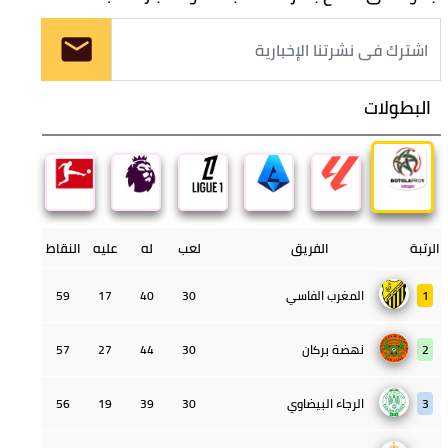
البطولات
الرتبة
الفريق
لعب
له
عليه
النقاط
1
المغرب الفاسي
30
40
17
59
2
نهضة بركان
30
44
27
57
3
الرجاء البيضاوي
30
39
19
56