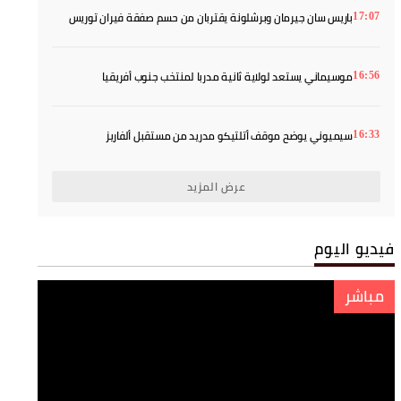
باريس سان جيرمان وبرشلونة يقتربان من حسم صفقة فيران توريس
17:07
موسيماني يستعد لولاية ثانية مدربا لمنتخب جنوب أفريقيا
16:56
سيميوني يوضح موقف أتلتيكو مدريد من مستقبل ألفاريز
16:33
عرض المزيد
فيديو اليوم
مباشر