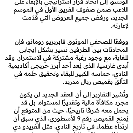
ألونسو، إلى اتخاذ قرار استراتيجي بالإبقاء على
اللاعب ضمن صفوف الفريق الأول في الموسم
الجديد، ورفض جميع العروض التي قُدّمت
لإعارته.
ووفقًا للصحفي الموثوق فابريزيو رومانو، فإن
المحادثات بين الطرفين تسير بشكل إيجابي
للغاية، مع وجود رغبة مشتركة في الاستمرار. وقد
أبدى غارسيا، الذي يُعد أحد أبرز خريجي أكاديمية
النادي، حماسه الكبير للبقاء وتحقيق حلمه في
التألق بقميص ريال مدريد.
وتُشير التقارير إلى أن العقد الجديد لن يكون
مجرد مكافأة مالية وتقديرًا لمستواه، بل قد
يحمل معه شرفًا تاريخيًا، حيث من المتوقع أن
يُمنح القميص رقم 9 الأسطوري، الذي سبق أن
ارتداه عظماء في تاريخ النادي، مثل ألفريدو دي