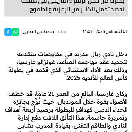
يقترب من حمل الرقم 9 التاريخي في صفقة
تجديد تحمل الكثير من الرمزية والطموح.
07 أغسطس 2025 | 11:07
بقلم
مصطفى الضابي
دخل نادي ريال مدريد في مفاوضات متقدمة
لتجديد عقد مهاجمه الصاعد، غونزالو غارسيا،
وذلك بعد الأداء الاستثنائي الذي قدّمه في بطولة
كأس العالم للأندية 2025.
وكان غارسيا، البالغ من العمر 21 عامًا، قد خطف
الأضواء بقوة خلال المونديال، حيث تُوِّج بجائزة
الحذاء الذهبي كهدافٍ للبطولة برصيد أربعة أهداف
وتمريرٍة حاسمة. هذا التألق اللافت دفع إدارة
النادي والطاقم التقني، بقيادة المدرب تشابي