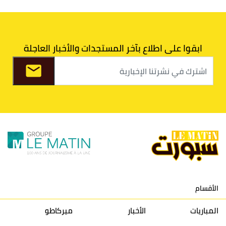
6
الدفاع الحسني الجديدي
30
30
34
40
7
اتحاد طنجة
30
27
31
39
ابقوا على اطلاع بآخر المستجدات والأخبار العاجلة
8
الفتح الرياضي
30
31
36
37
9
الكوكب المراكشي
30
27
26
36
10
النادي المكناسي
30
24
33
36
11
نادي النهضة زمامرة
30
28
37
33
12
حسنية أكادير
30
27
39
33
الأقسام
13
إتحاد تواركة
30
32
40
31
المباريات
الأخبار
ميركاطو
14
أولمبيك الدشيرة
30
29
40
30