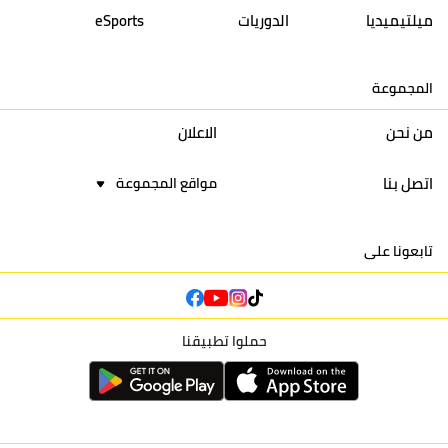
ميلتيميديا
الدوريات
eSports
15
اتحاد يعقوب المنصور
30
34
44
30
المجموعة
16
نادي أولمبيك آسفي
30
24
42
22
من نحن
الاعلان
اتصل بنا
مواقع المجموعة
تابعونا على
حملوا تطبيقنا