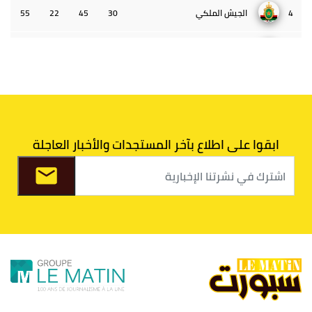
4
الجيش الملكي
30
45
22
55
5
الوداد البيضاوي
30
39
33
43
6
الدفاع الحسني الجديدي
30
30
34
40
7
اتحاد طنجة
30
27
31
39
ابقوا على اطلاع بآخر المستجدات والأخبار العاجلة
8
الفتح الرياضي
30
31
36
37
9
الكوكب المراكشي
30
27
26
36
10
النادي المكناسي
30
24
33
36
11
نادي النهضة زمامرة
30
28
37
33