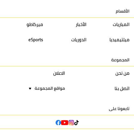
12
حسنية أكادير
30
27
39
33
الأقسام
13
إتحاد تواركة
30
32
40
31
المباريات
الأخبار
ميركاطو
14
أولمبيك الدشيرة
30
29
40
30
ميلتيميديا
الدوريات
eSports
15
اتحاد يعقوب المنصور
30
34
44
30
المجموعة
16
نادي أولمبيك آسفي
30
24
42
22
من نحن
الاعلان
اتصل بنا
مواقع المجموعة
تابعونا على