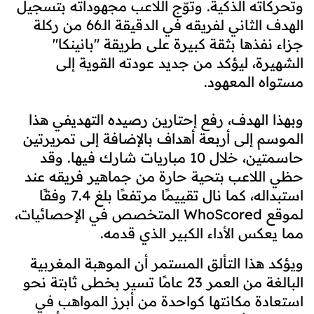
وتحركاته الذكية. وتوّج اللاعب مجهوداته بتسجيل
الهدف الثاني لفريقه في الدقيقة الـ66 من ركلة
جزاء نفذها بثقة كبيرة على طريقة "بانينكا"
الشهيرة، ليؤكد من جديد عودته القوية إلى
مستواه المعهود.
وبهذا الهدف، رفع إحتارين رصيده التهديفي هذا
الموسم إلى أربعة أهداف بالإضافة إلى تمريرتين
حاسمتين، خلال 10 مباريات شارك فيها. وقد
حظي اللاعب بتحية حارة من جماهير فريقه عند
استبداله، كما نال تقييمًا مرتفعًا بلغ 7.4 وفقًا
لموقع WhoScored المتخصص في الإحصائيات،
مما يعكس الأداء الكبير الذي قدمه.
ويؤكد هذا التألق المستمر أن الموهبة المغربية
البالغة من العمر 23 عامًا تسير بخطى ثابتة نحو
استعادة مكانتها كواحدة من أبرز المواهب في