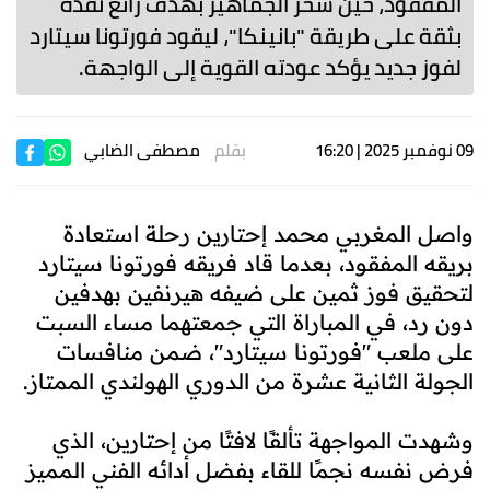
المفقود، حين سحر الجماهير بهدف رائع نفذه
بثقة على طريقة "بانينكا"، ليقود فورتونا سيتارد
لفوز جديد يؤكد عودته القوية إلى الواجهة.
09 نوفمبر 2025 | 16:20
بقلم
مصطفى الضابي
واصل المغربي محمد إحتارين رحلة استعادة
بريقه المفقود، بعدما قاد فريقه فورتونا سيتارد
لتحقيق فوز ثمين على ضيفه هيرنفين بهدفين
دون رد، في المباراة التي جمعتهما مساء السبت
على ملعب "فورتونا سيتارد"، ضمن منافسات
الجولة الثانية عشرة من الدوري الهولندي الممتاز.
وشهدت المواجهة تألقًا لافتًا من إحتارين، الذي
فرض نفسه نجمًا للقاء بفضل أدائه الفني المميز