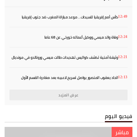
كأس أمم إفريقيا للسيدات... موعد مباراة المغرب ضد جنوب إفريقيا
12:49
والقنوات الناقلة
وفاة والد ميسي ووكيل أعماله خورخي عن 68 عاما
12:24
وثيقة أمنية تكشف كواليس تهديدات طالت ميسي ورونالدو في مونديال
12:21
2026
اتحاد يعقوب المنصور يواصل تسريح لاعبيه بعد مغادرة القسم الأول
12:13
عرض المزيد
فيديو اليوم
مباشر