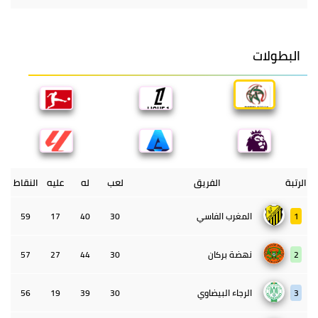
البطولات
الرتبة
الفريق
لعب
له
عليه
النقاط
1
المغرب الفاسي
30
40
17
59
2
نهضة بركان
30
44
27
57
3
الرجاء البيضاوي
30
39
19
56