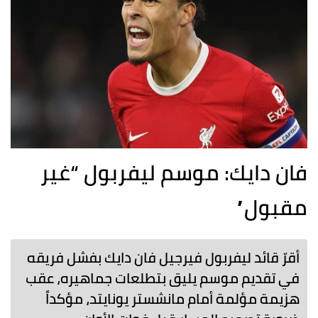
فان دايك: موسم ليفربول “غير
مقبول”
أقرّ قائد ليفربول فيرجيل فان دايك بفشل فريقه
في تقديم موسم يليق بتطلعات جماهيره، عقب
هزيمة مؤلمة أمام مانشستر يونايتد، مؤكداً