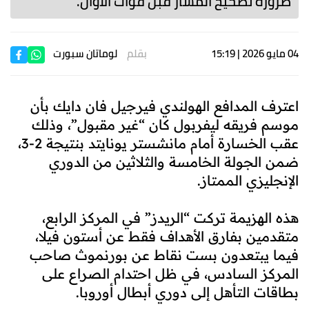
ضرورة تصحيح المسار قبل فوات الأوان.
04 مايو 2026 | 15:19
بقلم
لوماتان سبورت
اعترف المدافع الهولندي فيرجيل فان دايك بأن
موسم فريقه ليفربول كان “غير مقبول”، وذلك
عقب الخسارة أمام مانشستر يونايتد بنتيجة 2-3،
ضمن الجولة الخامسة والثلاثين من الدوري
الإنجليزي الممتاز.
هذه الهزيمة تركت “الريدز” في المركز الرابع،
متقدمين بفارق الأهداف فقط عن أستون فيلا،
فيما يبتعدون بست نقاط عن بورنموث صاحب
المركز السادس، في ظل احتدام الصراع على
بطاقات التأهل إلى دوري أبطال أوروبا.