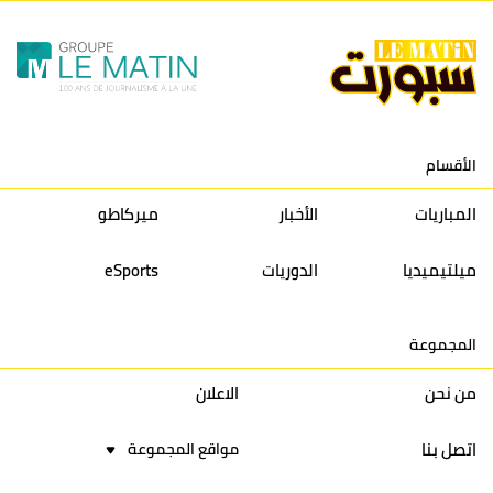
10
النادي المكناسي
30
24
33
36
11
نادي النهضة زمامرة
30
28
37
33
12
حسنية أكادير
30
27
39
33
الأقسام
13
إتحاد تواركة
30
32
40
31
المباريات
الأخبار
ميركاطو
14
أولمبيك الدشيرة
30
29
40
30
ميلتيميديا
الدوريات
eSports
15
اتحاد يعقوب المنصور
30
34
44
30
المجموعة
16
نادي أولمبيك آسفي
30
24
42
22
من نحن
الاعلان
اتصل بنا
مواقع المجموعة