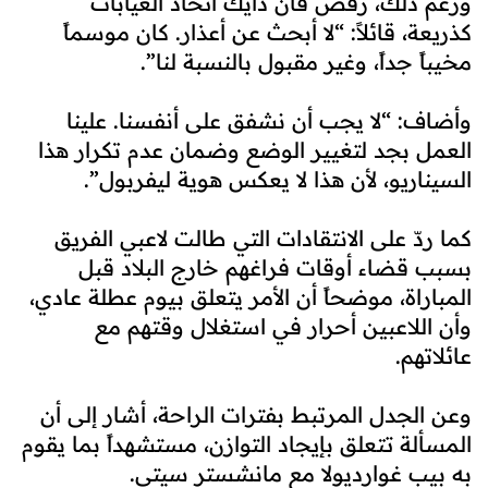
ورغم ذلك، رفض فان دايك اتخاذ الغيابات
كذريعة، قائلاً: “لا أبحث عن أعذار. كان موسماً
مخيباً جداً، وغير مقبول بالنسبة لنا”.
وأضاف: “لا يجب أن نشفق على أنفسنا. علينا
العمل بجد لتغيير الوضع وضمان عدم تكرار هذا
السيناريو، لأن هذا لا يعكس هوية ليفربول”.
كما ردّ على الانتقادات التي طالت لاعبي الفريق
بسبب قضاء أوقات فراغهم خارج البلاد قبل
المباراة، موضحاً أن الأمر يتعلق بيوم عطلة عادي،
وأن اللاعبين أحرار في استغلال وقتهم مع
عائلاتهم.
وعن الجدل المرتبط بفترات الراحة، أشار إلى أن
المسألة تتعلق بإيجاد التوازن، مستشهداً بما يقوم
به بيب غوارديولا مع مانشستر سيتي.