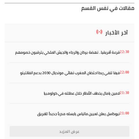
مقالات في نفس القسم
آخر الأخبار
قرعة أفريقيا.. نهضة بركان والرجاء والجيش الملكي يترقبون خصومهم
22:30
فيفا تنفي ربط احتضان المغرب نهائي مونديال 2030 بدعم انفانتينو
22:00
لامين يامال يخطف الأنظار خلال عطلته في كولومبيا
21:30
نيوكاسل يعلن تعيين ماتياس يايسله مدرباً جديداً للفريق
21:00
عرض المزيد