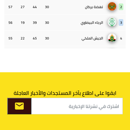
2
نهضة بركان
30
44
27
57
3
الرجاء البيضاوي
30
39
19
56
4
الجيش الملكي
30
45
22
55
5
الوداد البيضاوي
30
39
33
43
6
الدفاع الحسني الجديدي
30
30
34
40
7
اتحاد طنجة
30
27
31
39
ابقوا على اطلاع بآخر المستجدات والأخبار العاجلة
8
الفتح الرياضي
30
31
36
37
9
الكوكب المراكشي
30
27
26
36