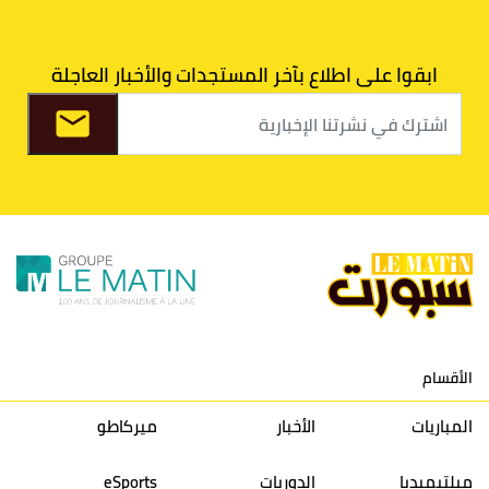
7
اتحاد طنجة
30
27
31
39
ابقوا على اطلاع بآخر المستجدات والأخبار العاجلة
8
الفتح الرياضي
30
31
36
37
9
الكوكب المراكشي
30
27
26
36
10
النادي المكناسي
30
24
33
36
11
نادي النهضة زمامرة
30
28
37
33
12
حسنية أكادير
30
27
39
33
الأقسام
13
إتحاد تواركة
30
32
40
31
المباريات
الأخبار
ميركاطو
14
أولمبيك الدشيرة
30
29
40
30
ميلتيميديا
الدوريات
eSports