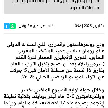
السابق رومان سايس، أحد أبرز قادة الفريق في
السنوات الأخيرة.
21 أبريل 2026 | 10:45
بقلم
عز الدين مخلوفي
ودع وولفرهامبتون واندرارز، الذي لعب له الدولي
غانم رومان سايس عميد المنتخب المغربي
السابق، الدوري الإنجليزي الممتاز لكرة القدم
(البرمييرليغ)، بعد أن أصبح يتذيل الترتيب العام
بفارق 16 نقطة عن منطقة الأمان قبل 5 جولات
عن انتهاء الموسم الرياضي الحالي 25-26.
وخلال جولة نهاية الأسبوع الماضي، خسر
وولفرهامبتون 0-3 أمام ليدز يونايتد، بثلاثية نظيفة
ليتجمد رصيده عند 17 نقطة بعد 33 مباراة، وبينما