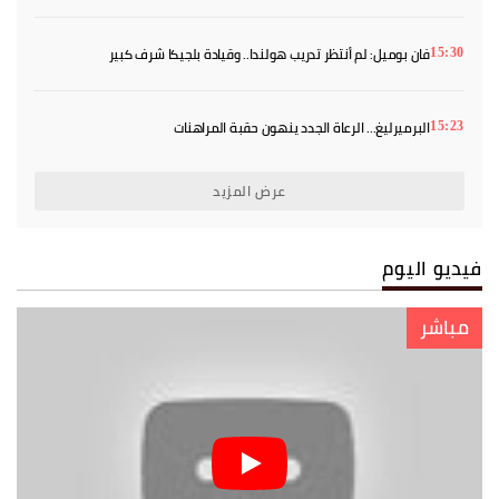
يفرضان الحذر
فان بوميل: لم أنتظر تدريب هولندا.. وقيادة بلجيكا شرف كبير
15:30
البرميرليغ... الرعاة الجدد ينهون حقبة المراهنات
15:23
عرض المزيد
فيديو اليوم
مباشر