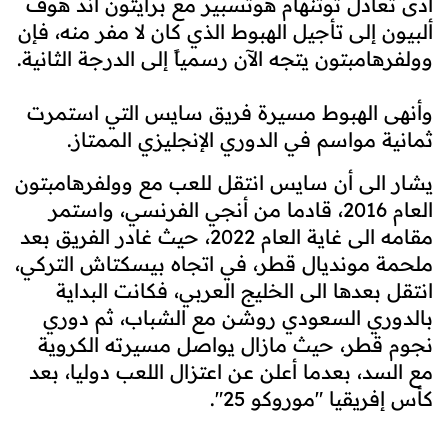
أدى تعادل توتنهام هوتسبير مع برايتون آند هوف
ألبيون إلى تأجيل الهبوط الذي كان لا مفر منه، فإن
وولفرهامبتون يتجه الآن رسمياً إلى الدرجة الثانية.
وأنهى الهبوط مسيرة فريق سايس التي استمرت
ثمانية مواسم في الدوري الإنجليزي الممتاز.
يشار الى أن سايس انتقل للعب مع وولفرهامبتون
العام 2016، قادما من أنجي الفرنسي، واستمر
مقامه الى غاية العام 2022، حيث غادر الفريق بعد
ملحمة مونديال قطر، في اتجاه بيسكتاش التركي،
انتقل بعدها الى الخليج العربي، فكانت البداية
بالدوري السعودي روشن مع الشباب، ثم دوري
نجوم قطر، حيث مازال يواصل مسيرته الكروية
مع السد، بعدما أعلن عن اعتزال اللعب دوليا، بعد
كأس إفريقيا "موروكو 25".