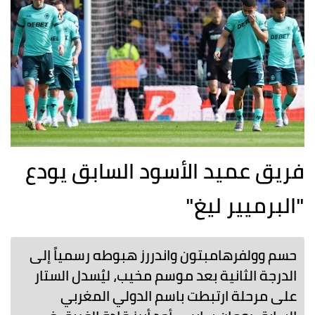
فريق عميد الأسود السابق يودع
"البرميير ليغ"
حسم وولفرهامبتون واندررز هبوطه رسمياً إلى
الدرجة الثانية بعد موسم مخيب، ليُسدل الستار
على مرحلة ارتبطت باسم الدولي المغربي