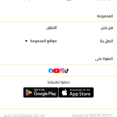
15
اتحاد يعقوب المنصور
30
34
44
30
المجموعة
16
نادي أولمبيك آسفي
30
24
42
22
من نحن
الاعلان
اتصل بنا
مواقع المجموعة
تابعونا على
حملوا تطبيقنا
© Groupe LE MATIN 2025
الاحكام العامة
احكام البيع