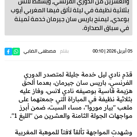
والعشرين من الدوري الفرنسي، ويُسقط لانس
بثلاثية نظيفة في ليلة تألق فيها المغربي أيوب
بوعدي، ليمنح باريس سان جيرمان خدمة ثمينة
في سباق الصدارة.
05 أبريل 2026 | 00:10
بقلم
مصطفى الضابي
قدّم نادي ليل خدمة جليلة لمتصدر الدوري
الفرنسي، باريس سان جيرمان، بعدما ألحق
هزيمة قاسية بوصيفه نادي لانس، وفاز عليه
بثلاثية نظيفة في المباراة التي جمعتهما على
ملعب "بيار موروا"، مساء السبت، ضمن أبرز
مواجهات الجولة الثامنة والعشرين من "الليغ 1".
وشهدت المواجهة تألقاً لافتاً للموهبة المغربية