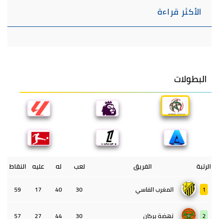
الأكثر قراءة
البطولات
الرتبة
الفريق
لعب
له
عليه
النقاط
1
المغرب الفاسي
30
40
17
59
2
نهضة بركان
30
44
27
57