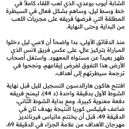
الشابة أيوب بوعدي، الذي لعب اللقاء كاملاً في
خط وسط ليل، وساهم بشكل فعال في السيطرة
المطلقة التي فرضها فريقه على مجريات اللعب
من البداية وحتى النهاية.
منذ الدقائق الأولى، بدا واضحاً أن لاعبي ليل دخلوا
المباراة بتركيز عالٍ، على عكس فريق لانس الذي
ظهر بعيداً عن مستواه المعهود. واستغل أصحاب
الأرض هذا التفوق لفرض إيقاعهم، ونجحوا في
ترجمة سيطرتهم إلى أهداف.
افتتح هاكون هارالدسون التسجيل لليل قبل نهاية
الشوط الأول بدقيقة واحدة (د 44)، ليمنح فريقه
دفعة معنوية كبيرة. ومع بداية الشوط الثاني،
ضاعف فيليكس كوريا النتيجة بهدف ثانٍ في
الدقيقة 49، قبل أن يختتم ماتياس فيرنانديز
مهرجان الأهداف من علامة الجزاء في الدقيقة 69،