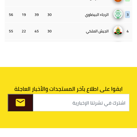
3
الرجاء البيضاوي
30
39
19
56
4
الجيش الملكي
30
45
22
55
5
الوداد البيضاوي
30
39
33
43
6
الدفاع الحسني الجديدي
30
30
34
40
7
اتحاد طنجة
30
27
31
39
ابقوا على اطلاع بآخر المستجدات والأخبار العاجلة
8
الفتح الرياضي
30
31
36
37
9
الكوكب المراكشي
30
27
26
36
10
النادي المكناسي
30
24
33
36