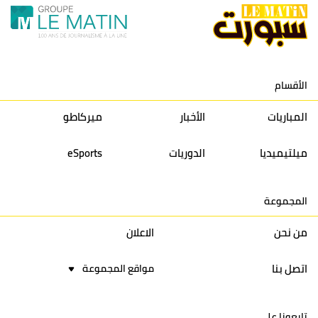
11
نادي النهضة زمامرة
30
28
37
33
12
حسنية أكادير
30
27
39
33
الأقسام
13
إتحاد تواركة
30
32
40
31
المباريات
الأخبار
ميركاطو
14
أولمبيك الدشيرة
30
29
40
30
ميلتيميديا
الدوريات
eSports
15
اتحاد يعقوب المنصور
30
34
44
30
المجموعة
16
نادي أولمبيك آسفي
30
24
42
22
من نحن
الاعلان
اتصل بنا
مواقع المجموعة
تابعونا على