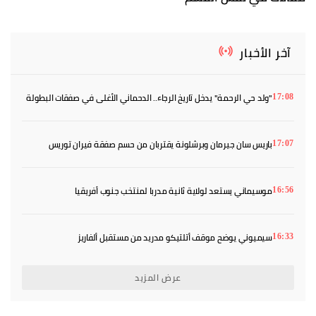
آخر الأخبار
"ولد حي الرحمة" يدخل تاريخ الرجاء.. الدحماني الأغلى في صفقات البطولة
17:08
باريس سان جيرمان وبرشلونة يقتربان من حسم صفقة فيران توريس
17:07
موسيماني يستعد لولاية ثانية مدربا لمنتخب جنوب أفريقيا
16:56
سيميوني يوضح موقف أتلتيكو مدريد من مستقبل ألفاريز
16:33
عرض المزيد