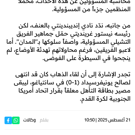
محاسبة المسؤولين عن هذه الأحداث، محمّلاً
المنظمين جزءاً من المسؤولية.
من جانبه، ندّد نادي إنديبندينتي بالعنف، لكن
رئيسه نيستور غرينديتي حمّل جماهير الفريق
التشيلي المسؤولية، واصفاً سلوكها بـ"المدان". أما
لاعبو الفريقين، فرغم محاولاتهم تهدئة الأوضاع، لم
ينجحوا في السيطرة على الفوضى.
تجدر الإشارة إلى أن لقاء الذهاب كان قد انتهى
لصالح يونيفرسيداد (1-0) في سانتياغو، ليبقى
مصير بطاقة التأهل معلقاً بقرار اتحاد أمريكا
الجنوبية لكرة القدم.
21 أغسطس 2025 | 10:50
بقلم
وكالات