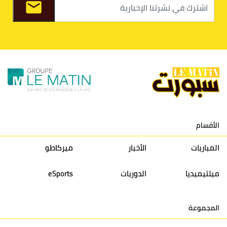
9
الكوكب المراكشي
30
27
26
36
10
النادي المكناسي
30
24
33
36
11
نادي النهضة زمامرة
30
28
37
33
12
حسنية أكادير
30
27
39
33
الأقسام
13
إتحاد تواركة
30
32
40
31
المباريات
الأخبار
ميركاطو
14
أولمبيك الدشيرة
30
29
40
30
ميلتيميديا
الدوريات
eSports
15
اتحاد يعقوب المنصور
30
34
44
30
المجموعة
16
نادي أولمبيك آسفي
30
24
42
22