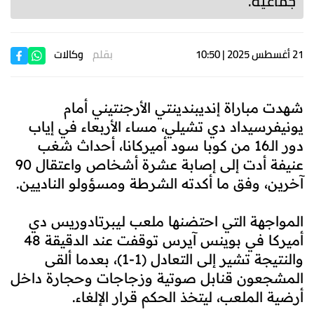
جماعية.
21 أغسطس 2025 | 10:50
بقلم
وكالات
شهدت مباراة إنديبندينتي الأرجنتيني أمام
يونيفرسيداد دي تشيلي، مساء الأربعاء في إياب
دور الـ16 من كوبا سود أميركانا، أحداث شغب
عنيفة أدت إلى إصابة عشرة أشخاص واعتقال 90
آخرين، وفق ما أكدته الشرطة ومسؤولو الناديين.
المواجهة التي احتضنها ملعب ليبرتادوريس دي
أميركا في بوينس آيرس توقفت عند الدقيقة 48
والنتيجة تشير إلى التعادل (1-1)، بعدما ألقى
المشجعون قنابل صوتية وزجاجات وحجارة داخل
أرضية الملعب، ليتخذ الحكم قرار الإلغاء.