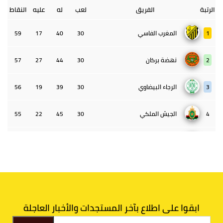
الرتبة
الفريق
لعب
له
عليه
النقاط
1
المغرب الفاسي
30
40
17
59
2
نهضة بركان
30
44
27
57
3
الرجاء البيضاوي
30
39
19
56
4
الجيش الملكي
30
45
22
55
5
الوداد البيضاوي
30
39
33
43
6
الدفاع الحسني الجديدي
30
30
34
40
7
اتحاد طنجة
30
27
31
39
ابقوا على اطلاع بآخر المستجدات والأخبار العاجلة
8
الفتح الرياضي
30
31
36
37