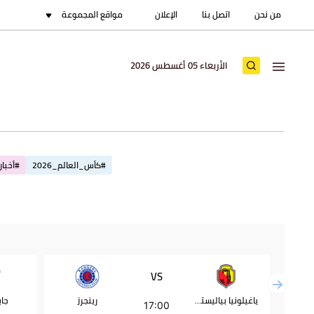
من نحن
اتصل بنا
الإعلان
مواقع المجموعة
الأربعاء 05 أغسطس 2026
#كأس_العالم_2026
#أخبار_
VS
ياغيلونيا بياليستوك
رينجرز
جاب
17:00