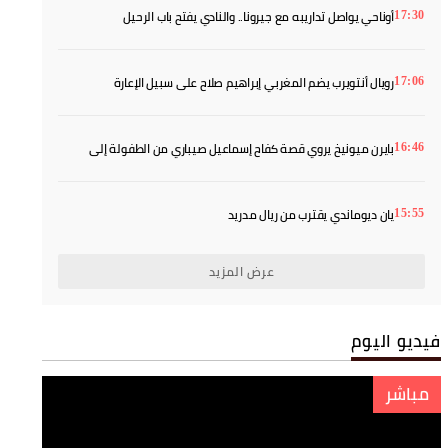
أوناحي يواصل تداريبه مع جيرونا.. والنادي يفتح باب الرحيل
17:30
رويال أنتويرب يضم المغربي إبراهيم صلاح على سبيل الإعارة
17:06
بايرن ميونيخ يروي قصة كفاح إسماعيل صيباري من الطفولة إلى
16:46
النجومية
يان ديوماندي يقترب من ريال مدريد
15:55
عرض المزيد
فيديو اليوم
مباشر