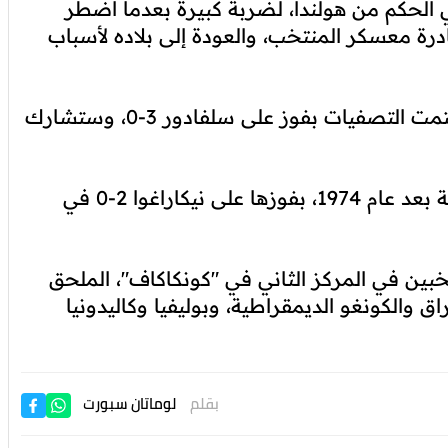
 الحكم من هولندا، لضربة كبيرة بعدما اضطر
درة معسكر المنتخب، والعودة إلى بلاده لأسباب
وحلّت بنما في صدارة المجموعة الأولى بعدما ختمت التصفيات بفوز على سلفادور 3-0، وستشارك
وحجزت هايتي بطاقتها إلى النهائيات، للمرة الثانية بعد عام 1974، بفوزها على نيكاراغوا 2-0 في
ين في المركز الثاني في "كونكاكاف"، الملحق
 والكونغو الديمقراطية، وبوليفيا وكاليدونيا
بقلم
لوماتان سبورت