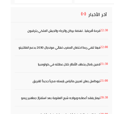
آخر الأخبار
قرعة أفريقيا.. نهضة بركان والرجاء والجيش الملكي يترقبون
22:30
خصومهم
فيفا تنفي ربط احتضان المغرب نهائي مونديال 2030 بدعم انفانتينو
22:00
لامين يامال يخطف الأنظار خلال عطلته في كولومبيا
21:30
نيوكاسل يعلن تعيين ماتياس يايسله مدرباً جديداً للفريق
21:00
نيمار يفقد أعصابه ويواجه شبح العقوبة بعد استفزاز جماهير ريمو
20:30