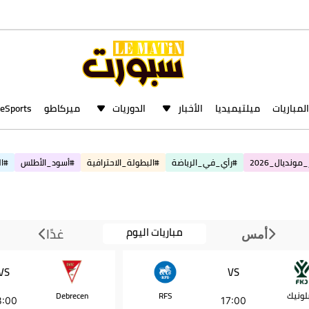
المباريات
ميلتيميديا
الأخبار
الدوريات
ميركاطو
eSports
مونديال_2026
#رأي_في_الرياضة
#البطولة_الاحترافية
#أسود_الأطلس
#ال
مباريات اليوم
غدًا
أمس
VS
VS
لونيك
RFS
Debrecen
8:00
17:00