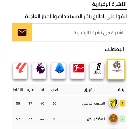
النشرة الإخبارية
ابقوا على اطلاع بآخر المستجدات والأخبار العاجلة
البطولات
الرتبة
الفريق
لعب
له
عليه
النقاط
1
المغرب الفاسي
30
40
17
59
2
نهضة بركان
30
44
27
57