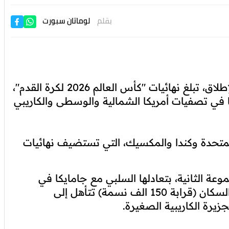
بقلم
لوماتان سبورت
باتت كوراساو، الدولة الأقل تعداداً للسكان على الإطلاق، تبلغ نهائيات "كأس العالم 2026 لكرة القدم"،
ا في تصفيات أمريكا الشمالية والوسطى والكاريبي
المتحدة وكندا والمكسيك، التي تستضيف نهائيات
ة الثانية، بتعادلها السلبي مع جامايكا في
كينغستون، لتصبح الدولة الأقل تعداداً من ناحية السكان (قرابة 150 الف نسمة) تتأهل إلى
زيرة الكاريبية الصغيرة.