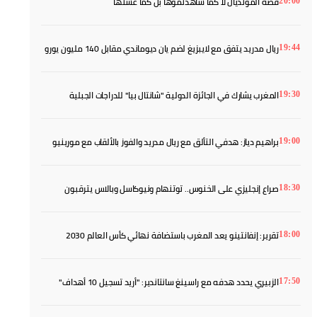
قصة المونديال لا كما شاهدتموها بل كما عشتها
20:00
ريال مدريد يتفق مع لايبزيغ لضم يان ديوماندي مقابل 140 مليون يورو
19:44
المغرب يشارك في الجائزة الدولية "شانتال بيا" للدراجات الجبلية
19:30
براهيم دياز: هدفي التألق مع ريال مدريد والفوز بالألقاب مع مورينيو
19:00
صراع إنجليزي على الخنوس.. توتنهام ونيوكاسل وبالاس يترقبون
18:30
تقرير: إنفانتينو يعد المغرب باستضافة نهائي كأس العالم 2030
18:00
الزبيري يحدد هدفه مع راسينغ سانتاندير: "أريد تسجيل 10 أهداف"
17:50