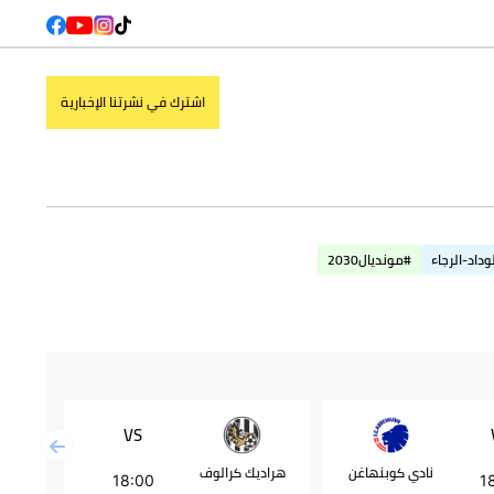
اشترك في نشرتنا الإخبارية
وداد-الرجاء
#مونديال2030
VS
نادي كوبنهاغن
هراديك كرالوف
بشكتاش
18:00
1