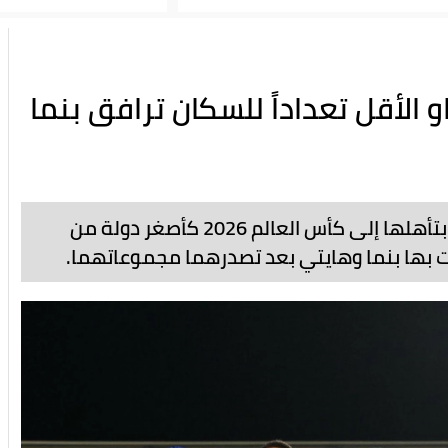
ل 2026"...كوراساو الأقل تعداداً للسكان ترافق بنما
صنعت كوراساو الحدث في تصفيات "كونكاكاف" بتأهلها إلى كأس العالم 2026 كأصغر دولة من
ت بها بنما وهايتي بعد تصدرهما مجموعاتهما.