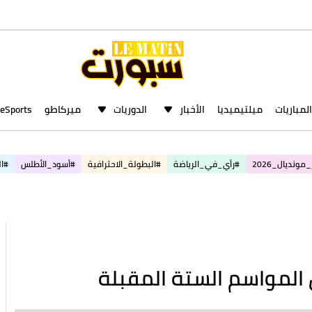
المباريات
ميلتيميديا
الأخبار
الدوريات
ميركاطو
eSports
مونديال_2026
#رأي_في_الرياضة
#البطولة_الاحترافية
#أسود_الأطلس
#ال
ال المواسم الستة المقبلة