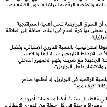
انية والمنصة الرقمية البرازيلية، دون الكشف عن
أن السوق البرازيلية تمثل أهمية استراتيجية
لتي تحظى بها كرة القدم في البلاد، إضافة إلى العلاقة
رازيلية.
وقاً استراتيجية بالنسبة للدوري الإسباني، بفضل
ن الارتباط التاريخي بين لا ليغا واللاعبين
حلة الجديدة مع شريك يفهم الجمهور المحلي
الانتشار داخل البرازيل".
ضية الرقمية في البرازيل، إذ أطلقها صانع
الة "لايف مود".
باني فقط، بل ستبث أيضاً منافسات أوروبية
، ومباراة واحدة في كل جولة من الدوري الإيطالي،