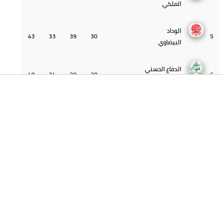
الملكي
الوداد
43
33
39
30
5
البيضاوي
الدفاع الحسني
40
34
30
30
6
الجديدي
اتحاد
39
31
27
30
7
طنجة
الفتح
37
36
31
30
8
الرياضي
الكوكب
36
26
27
30
9
المراكشي
النادي