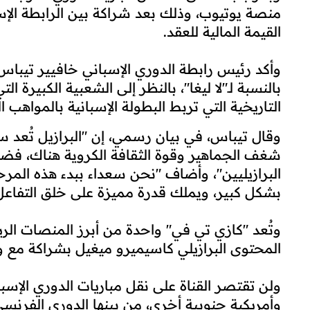
منصة يوتيوب، وذلك بعد شراكة بين الرابطة الإسب
القيمة المالية للعقد.
وأكد رئيس رابطة الدوري الإسباني خافيير تيباس، 
بالنسبة لـ"لا ليغا"، بالنظر إلى الشعبية الكبيرة ا
التاريخية التي تربط البطولة الإسبانية بالمواهب الب
وقال تيباس، في بيان رسمي، إن "البرازيل تُعد س
شغف الجماهير وقوة الثقافة الكروية هناك، فضلاً ع
البرازيليين"، وأضاف "نحن سعداء ببدء هذه المر
بشكل كبير، ويملك قدرة مميزة على خلق التفاعل و
وتُعد "كازي تي في" واحدة من أبرز المنصات الريا
المحتوى البرازيلي كاسيميرو ميغيل بشراكة مع وك
ولن تقتصر القناة على نقل مباريات الدوري الإس
وأمريكية جنوبية أخرى، من بينها الدوري الفرنسي