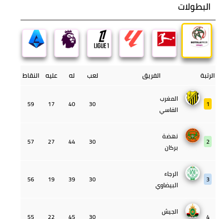
البطولات
الرتبة
الفريق
لعب
له
عليه
النقاط
المغرب
59
17
40
30
1
الفاسي
نهضة
57
27
44
30
2
بركان
الرجاء
56
19
39
30
3
البيضاوي
الجيش
55
22
45
30
4