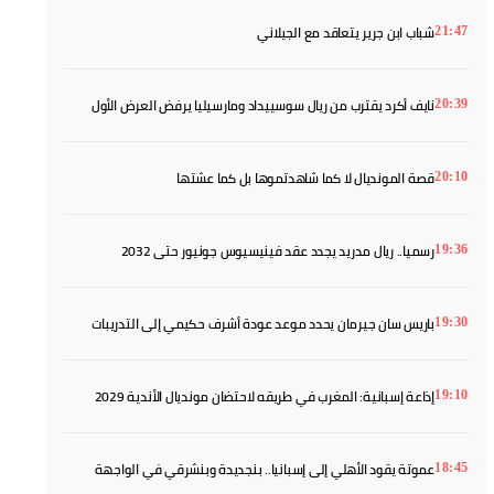
شباب ابن جرير يتعاقد مع الجيلاني
21:47
نايف أكرد يقترب من ريال سوسييداد ومارسيليا يرفض العرض الأول
20:39
قصة المونديال لا كما شاهدتموها بل كما عشتها
20:10
رسميا.. ريال مدريد يجدد عقد فينيسيوس جونيور حتى 2032
19:36
باريس سان جيرمان يحدد موعد عودة أشرف حكيمي إلى التدريبات
19:30
إذاعة إسبانية: المغرب في طريقه لاحتضان مونديال الأندية 2029
19:10
عموتة يقود الأهلي إلى إسبانيا.. بنجديدة وبنشرقي في الواجهة
18:45