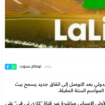
بقلم
لوماتان سبورت
لدولي بعد التوصل إلى اتفاق جديد يسمح ببث
 المواسم الستة المقبلة.
أولى الإسباني مباشرة عبر قناة "كازي تي في" على