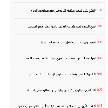
الفتح يتجه لحسم صفقة الفردوسي بعد رحيله عن الرجاء
18:30
روي ألميدا: فخور بتدريب الماص.. ونعول على دعم الجماهير
18:05
مدرب رين يحسم مستقبل عبد الحميد آيت بودلال
17:45
بيراميدز المصري مهتم بالنصيري.. وراتبه الضخم يهدد الصفقة
17:30
أولمبيك آسفي يتعاقد مع العلوي الإسماعيلي لموسمين
17:07
المهدي موهوب بين عرض إماراتي ورغبة الرجاء في استعادته
16:55
الاتحاد الأوروبي يتمسك بمقاطعة بطولات كأس العالم رغم تراجع فيفا
16:33