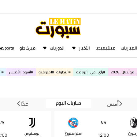
المباريات
ميلتيميديا
الأخبار
الدوريات
ميركاطو
eSports
مونديال_2026
#رأي_في_الرياضة
#البطولة_الاحترافية
#أسود_الأطلس
#ال
مباريات اليوم
غدًا
أمس
VS
VS
يبورغ
ستراسبورغ
يوفنتوس
2:00
12:00