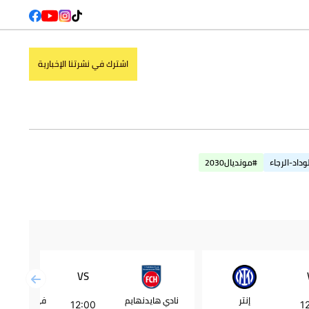
اشترك في نشرتنا الإخبارية
وداد-الرجاء
#مونديال2030
VS
إنتر
نادي هايدنهايم
12:00
1