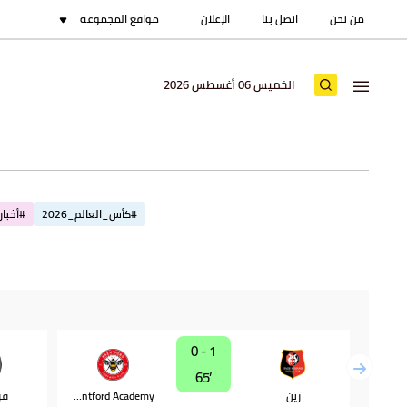
من نحن
اتصل بنا
الإعلان
مواقع المجموعة
الخميس 06 أغسطس 2026
#كأس_العالم_2026
#أخبار_
1 - 0
65‎’‎
رين
Brentford Academy
فر