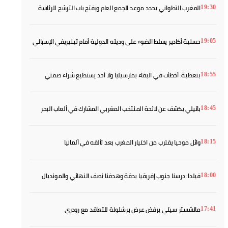
المغرب التطواني يحدد موعد الجمع العام ويفتح باب الترشح للرئاسة
19:30
حسنية أكادير يسلط الضوء على وديته الدولية أمام تينيريفي الإسباني
19:05
بنعطية: أخطأت في البقاء بمارسيليا ولا أحد يستطيع شراء صمتي
18:55
باتيلي يكشف عن لائحة المنتخب المغربي المشارك في ألعاب البحر
18:45
الأبيض المتوسط
وائل موحيا يقترب من اختيار المغرب بعد تألقه في ألمانيا
18:15
فيلدا: درسنا جنوب إفريقيا بدقة وهدفنا نصف النهائي والمونديال
18:00
مانشستر سيتي يرفض عرض برشلونة للتعاقد مع رودري
17:41