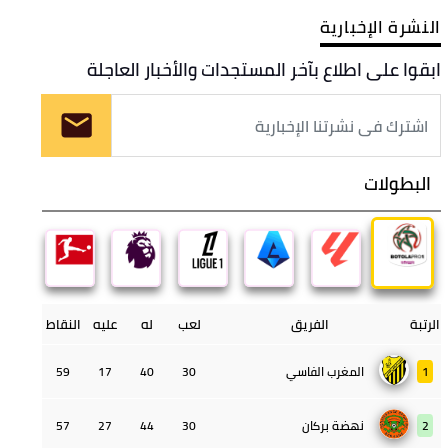
النشرة الإخبارية
ابقوا على اطلاع بآخر المستجدات والأخبار العاجلة
البطولات
الرتبة
الفريق
لعب
له
عليه
النقاط
1
المغرب الفاسي
30
40
17
59
2
نهضة بركان
30
44
27
57