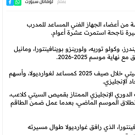
بقلم
لوماتان سبورت
 من أعضاء الجهاز الفني المساعد للمدرب
مسيرة ناجحة استمرت عشرة أعوام.
رز، وكولو توريه، ولورينزو بوينافينتورا، ومانيل
اية موسم 2025-2026.
وأشار البيان إلى أن ليندرز انضم إلى مانشستر سيتي خلال صيف 2025 كمساعد لغوارديولا، وأسهم
 الإنجليزي.
ب الدوري الإنجليزي الممتاز بقميص السيتي كلاعب،
ل انطلاق الموسم الماضي، بعدما عمل ضمن الطاقم
افينتورا، الذي رافق غوارديولا طوال مسيرته
سيتي.