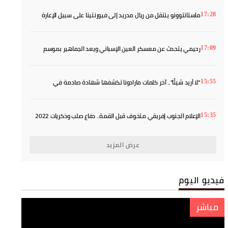
ماستانتوونو ينتقل من ريال مدريد إلى فيورنتينا على سبيل الإعارة
17:28
رحيمي يتحدث عن معسكر العين الإسباني ويعد الجماهير بموسم
17:09
أفضل
"لا أريد شيئًا".. آخر كلمات مارادونا تكشفها شهادة صادمة في
15:55
المحكمة
الإعلام الجنوب إفريقي متخوف قبل القمة.. دفاع صلب وذكريات 2022
15:35
يفرضان الحذر
عرض المزيد
فيديو اليوم
مباشر