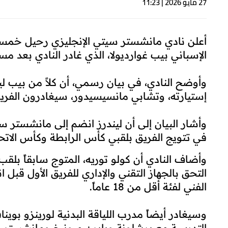
27 مايو 2026 | 11:23
أعلن نادي مانشستر سيتي الإنجليزي رحيل خمسة
الإسباني بيب غوارديولا، الذي غادر النادي بعد 
وأوضح النادي، في بيان رسمي، أن كلاً من بيب ليند
إستيارته، وتشابي مانسيسيدور، سيغادرون الفريق مع نه
في تتويج الفريق بلقبي كأس الرابطة وكأس الاتحاد
وأضاف النادي أن كولو توريه، المتوج سابقاً بلق
التحق بالجهاز التقني والإداري للفريق الأول قب
الفني لفئة أقل من 18 عاماً.
وسيغادر أيضاً مدرب اللياقة البدنية لورينزو بوين
التدريبية مع برشلونة وبايرن ميونيخ ومانشستر 