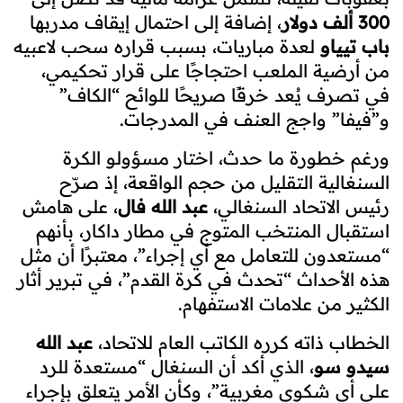
300 ألف دولار
، إضافة إلى احتمال إيقاف مدربها
باب تيياو
لعدة مباريات، بسبب قراره سحب لاعبيه
من أرضية الملعب احتجاجًا على قرار تحكيمي،
في تصرف يُعد خرقًا صريحًا للوائح “الكاف”
و”فيفا” واجج العنف في المدرجات.
ورغم خطورة ما حدث، اختار مسؤولو الكرة
السنغالية التقليل من حجم الواقعة، إذ صرّح
رئيس الاتحاد السنغالي،
عبد الله فال
، على هامش
استقبال المنتخب المتوج في مطار داكار، بأنهم
“مستعدون للتعامل مع أي إجراء”، معتبرًا أن مثل
هذه الأحداث “تحدث في كرة القدم”، في تبرير أثار
الكثير من علامات الاستفهام.
الخطاب ذاته كرره الكاتب العام للاتحاد،
عبد الله
سيدو سو
، الذي أكد أن السنغال “مستعدة للرد
على أي شكوى مغربية”، وكأن الأمر يتعلق بإجراء