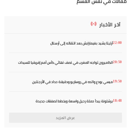
مقالات في نفس القسم
آخر الأخبار
أرتيتا يشيد بغيمارايش بعد انتقاله إلى أرسنال
22:00
الكاميرون تواجه المغرب في نصف نهائي كأس أمم إفريقيا للسيدات
20:50
ميسي يودع والده في روساريو ودقيقة حداد في الأرجنتين
19:50
برشلونة يبدأ حملة رحيل واسعة ويخطط لصفقات جديدة
18:48
عرض المزيد