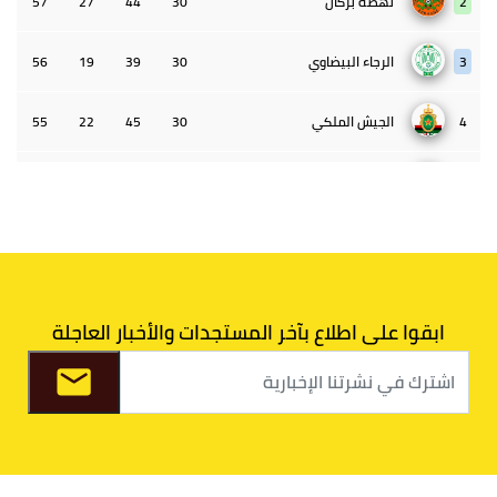
2
نهضة بركان
30
44
27
57
3
الرجاء البيضاوي
30
39
19
56
4
الجيش الملكي
30
45
22
55
5
الوداد البيضاوي
30
39
33
43
6
الدفاع الحسني الجديدي
30
30
34
40
7
اتحاد طنجة
30
27
31
39
ابقوا على اطلاع بآخر المستجدات والأخبار العاجلة
8
الفتح الرياضي
30
31
36
37
9
الكوكب المراكشي
30
27
26
36
10
النادي المكناسي
30
24
33
36