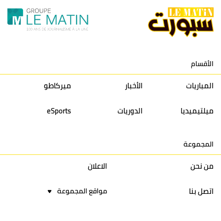
11
نادي النهضة زمامرة
30
28
37
33
12
حسنية أكادير
30
27
39
33
الأقسام
13
إتحاد تواركة
30
32
40
31
المباريات
الأخبار
ميركاطو
14
أولمبيك الدشيرة
30
29
40
30
ميلتيميديا
الدوريات
eSports
15
اتحاد يعقوب المنصور
30
34
44
30
المجموعة
16
نادي أولمبيك آسفي
30
24
42
22
من نحن
الاعلان
اتصل بنا
مواقع المجموعة