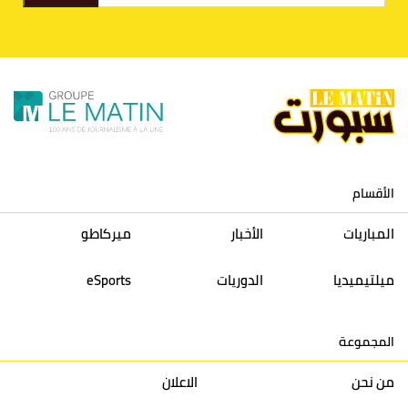
9
الكوكب المراكشي
30
27
26
36
10
النادي المكناسي
30
24
33
36
11
نادي النهضة زمامرة
30
28
37
33
12
حسنية أكادير
30
27
39
33
الأقسام
13
إتحاد تواركة
30
32
40
31
المباريات
الأخبار
ميركاطو
14
أولمبيك الدشيرة
30
29
40
30
ميلتيميديا
الدوريات
eSports
15
اتحاد يعقوب المنصور
30
34
44
30
المجموعة
16
نادي أولمبيك آسفي
30
24
42
22
من نحن
الاعلان