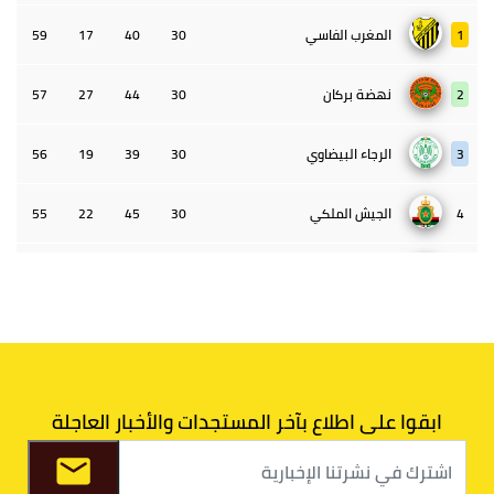
1
المغرب الفاسي
30
40
17
59
2
نهضة بركان
30
44
27
57
3
الرجاء البيضاوي
30
39
19
56
4
الجيش الملكي
30
45
22
55
5
الوداد البيضاوي
30
39
33
43
6
الدفاع الحسني الجديدي
30
30
34
40
7
اتحاد طنجة
30
27
31
39
ابقوا على اطلاع بآخر المستجدات والأخبار العاجلة
8
الفتح الرياضي
30
31
36
37