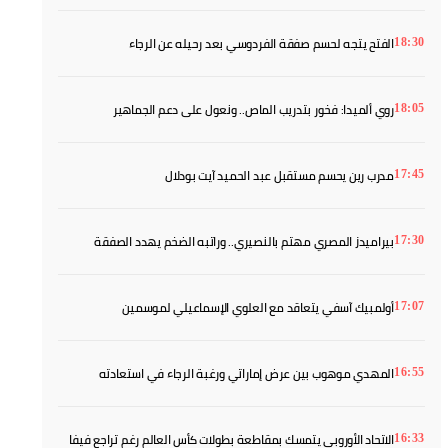
باريس سان جيرمان يحدد موعد عودة أشرف حكيمي إلى التدريبات
19:30
إذاعة إسبانية: المغرب في طريقه لاحتضان مونديال الأندية 2029
19:10
عموتة يقود الأهلي إلى إسبانيا.. بنجديدة وبنشرقي في الواجهة
18:45
الفتح يتجه لحسم صفقة الفردوسي بعد رحيله عن الرجاء
18:30
روي ألميدا: فخور بتدريب الماص.. ونعول على دعم الجماهير
18:05
مدرب رين يحسم مستقبل عبد الحميد آيت بودلال
17:45
بيراميدز المصري مهتم بالنصيري.. وراتبه الضخم يهدد الصفقة
17:30