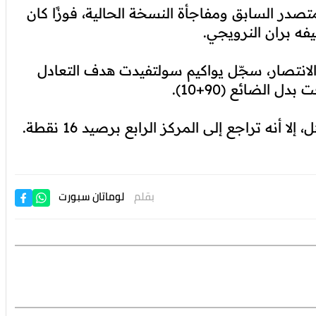
ام الذي أبداه فريقا يوفنتوس ونابولي، في وقت كان
لمغربي.
 مانعًا أصحاب الأرض من إدراك التعادل، بعد
تصدر السابق ومفاجأة النسخة الحالية، فوزًا كان
الانتصار، سجّل يواكيم سولتفيدت هدف التعادل
 الضائع (90+10).
لا أنه تراجع إلى المركز الرابع برصيد 16 نقطة.
بقلم
لوماتان سبورت