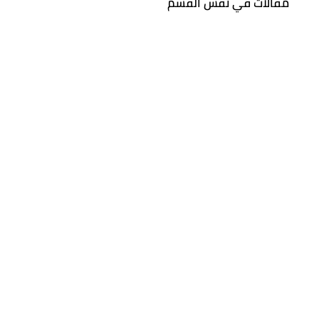
مقالات مماثلة
مقالات في نفس القسم