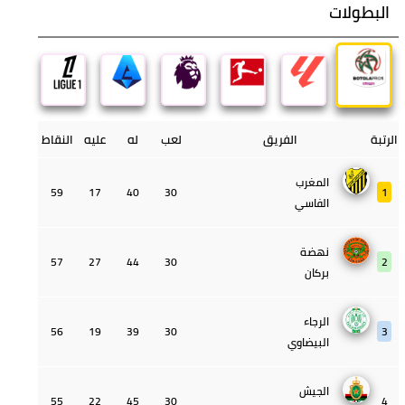
النشرة الإخبارية
ابقوا على اطلاع بآخر المستجدات والأخبار العاجلة
البطولات
الرتبة
الفريق
لعب
له
عليه
النقاط
المغرب
59
17
40
30
1
الفاسي
نهضة
57
27
44
30
2