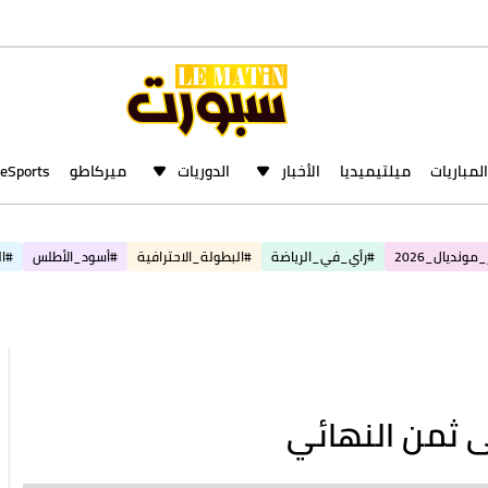
المباريات
ميلتيميديا
الأخبار
الدوريات
ميركاطو
eSports
مونديال_2026
#رأي_في_الرياضة
#البطولة_الاحترافية
#أسود_الأطلس
#ال
مباريات اليوم
غدًا
أمس
1 - 0
2 - 1
ياغيلونيا بياليستوك
رينجرز
سالزبورغ
8:00
17:00