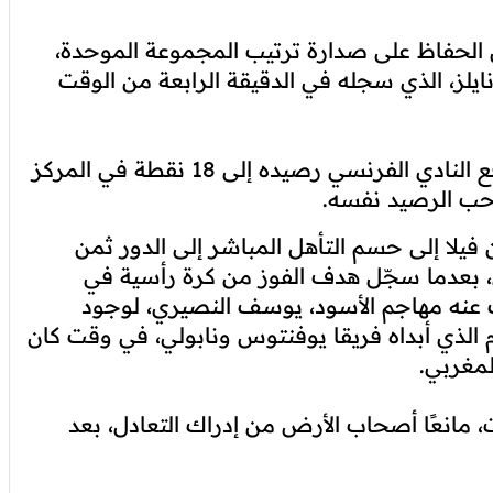
هما رسميًا في الدور ثمن النهائي لمسابقة الدوري
 مساء اليوم الخميس، على مضيفيهما يونغ بويز
السويسري وفنربخشة التركي بالنتيجة نفسها (1-0)، ضمن منافسات الجولة السابعة من دور
ن الحفاظ على صدارة ترتيب المجموعة الموحدة،
نايلز، الذي سجله في الدقيقة الرابعة من الوقت
وبتحقيقه انتصاره السادس في سبع مباريات، رفع النادي الفرنسي رصيده إلى 18 نقطة في المركز
احب الرصيد نفسه.
يلا إلى حسم التأهل المباشر إلى الدور ثمن
، بعدما سجّل هدف الفوز من كرة رأسية في
لذي غاب عنه مهاجم الأسود، يوسف النصيري، لوجود