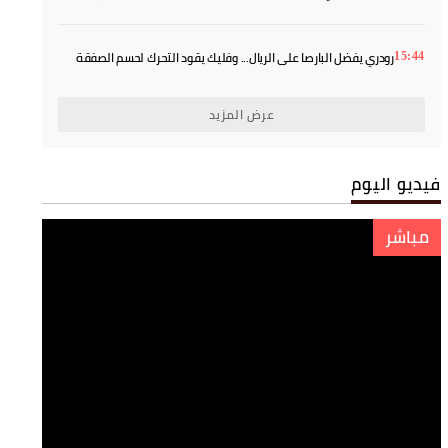
أولمبيك آسفي يتعاقد مع العلوي الإسماعيلي لموسمين
17:07
المهدي موهوب بين عرض إماراتي ورغبة الرجاء في استعادته
16:55
الاتحاد الأوروبي يتمسك بمقاطعة بطولات كأس العالم رغم تراجع فيفا
16:33
رودري يفضل البارصا على الريال... وفليك يقود التحرك لحسم الصفقة
15:44
عرض المزيد
فيديو اليوم
مباشر