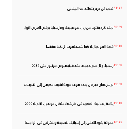
آخر الأخبار
كاف يجدد بالإجماع دعمه لإنفانتينو رغم الأزمة
21:57
شباب ابن جرير يتعاقد مع الجيلاني
21:47
نايف أكرد يقترب من ريال سوسييداد ومارسيليا يرفض العرض الأول
20:39
قصة المونديال لا كما شاهدتموها بل كما عشتها
20:10
رسميا.. ريال مدريد يجدد عقد فينيسيوس جونيور حتى 2032
19:36