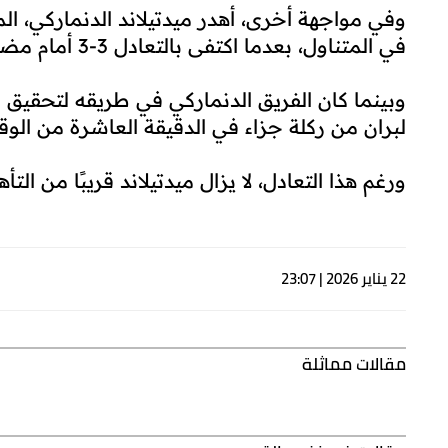
احتمال انتقاله إلى الدوري الإيطالي، نظرا للاهتم
مشاركا في كأس إفريقيا للأمم، بمعية المنتخب ا
وتألق الحارس الهولندي ماركو بيزوت بشكل لافت،
تصديه لعدد من الفرص الخطيرة.
وفي مواجهة أخرى، أهدر ميدتيلاند الدنماركي، الم
في المتناول، بعدما اكتفى بالتعادل 3-3 أمام مضيفه بران النرويجي.
وبينما كان الفريق الدنماركي في طريقه لتحقيق 
لبران من ركلة جزاء في الدقيقة العاشرة من الوقت بدل
ورغم هذا التعادل، لا يزال ميدتيلاند قريبًا من التأهل، إ
22 يناير 2026 | 23:07