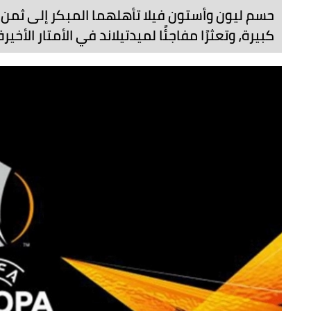
الرئيسية
الدوريات
الأوروبا ليغ
"يوروبا ليغ": أستون فيلا وليون إ
حسم ليون وأستون فيلا تأهلهما المبكر إلى ثمن 
كبيرة، وتعثرًا مفاجئًا لميدتيلاند في الأمتار الأخيرة