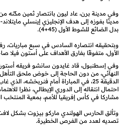
حجز ليون الفرنسي وأستون فيلا الإنجليزي مقعدي
الأوروبي لكرة القدم (يوروبا ليغ)، عقب فوزهما،
المجموعة الموحدة.
وفي مدينة برن، عاد ليون بانتصار ثمين مكّنه م
مدينًا بفوزه إلى هدف الإنجليزي إينسلي مايتلاند-
بدل الضائع للشوط الأول (45+4).
الأول، متفوقًا بفارق الأهداف على أستون فيلا ص
وفي إسطنبول، قاد غايدون سانشو فريقه أستون ف
النهائي، من دون الحاجة إلى خوض ملحق التأهل
الدقيقة 25، في المباراة أمام فنربخشه، ا