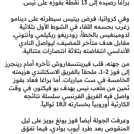
براغا رصيده إلى 13 نقطة بفوزه على نيس.
وفي كرواتيا، فرض بيتيس سيطرته على دينامو
زغرب بحسمه اللقاء في الشوط الأول بثلاثية
لدومينغيس بالخطأ، رودريغو ريكيلمي وأنتوني،
مقابل هدف متأخر للمضيف، ليواصل النادي
الأندلسي انتفاضته بثلاثة انتصارات متتالية.
من جهته، قلب فيرينتسفاروش تأخره أمام رينجرز
إلى فوز 2-1، ملحقاً بالفريق الاسكتلندي هزيمته
الخامسة في ست مباريات. أما براغا فعاد بفوز
ثمين من ملعب نيس بهدف بو فيكتور، في وقت
واصل فيه الفريق الفرنسي سلسلة نتائجه
الكارثية أوروبياً بخسارته الـ18 توالياً.
وعرفت الجولة أيضاً فوز يونغ بويز على ليل
المنقوص بعد طرد أيوب بوادي، فيما تفوّق