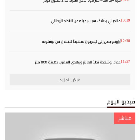
كرة «يد الله» لمارادونا تدخل المزاد بـ2.5 مليون دولار
مالديني يكشف سبب رحيله عن الاتحاد الإيطالي
13:19
أراوخو يصل إلى ليفربول تمهيداً للانتقال من برشلونة
12:38
عماد بوشجدة بطلاً للعالم ويهدي المغرب ذهبية 800 متر
11:57
عرض المزيد
فيديو اليوم
مباشر