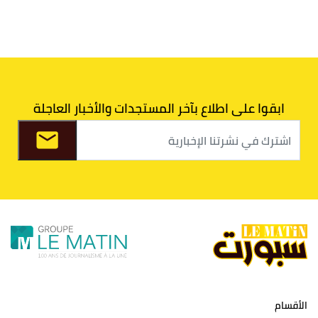
5
الوداد البيضاوي
30
39
33
43
6
الدفاع الحسني الجديدي
30
30
34
40
7
اتحاد طنجة
30
27
31
39
ابقوا على اطلاع بآخر المستجدات والأخبار العاجلة
8
الفتح الرياضي
30
31
36
37
9
الكوكب المراكشي
30
27
26
36
10
النادي المكناسي
30
24
33
36
11
نادي النهضة زمامرة
30
28
37
33
12
حسنية أكادير
30
27
39
33
الأقسام