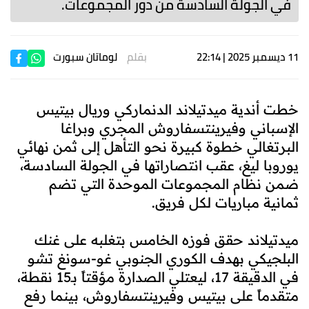
في الجولة السادسة من دور المجموعات.
11 ديسمبر 2025 | 22:14
بقلم
لوماتان سبورت
خطت أندية ميدتيلاند الدنماركي وريال بيتيس
الإسباني وفيرينتسفاروش المجري وبراغا
البرتغالي خطوة كبيرة نحو التأهل إلى ثمن نهائي
يوروبا ليغ، عقب انتصاراتها في الجولة السادسة،
ضمن نظام المجموعات الموحدة التي تضم
ثمانية مباريات لكل فريق.
ميدتيلاند حقق فوزه الخامس بتغلبه على غنك
البلجيكي بهدف الكوري الجنوبي غو-سونغ تشو
في الدقيقة 17، ليعتلي الصدارة مؤقتاً بـ15 نقطة،
متقدماً على بيتيس وفيرينتسفاروش، بينما رفع