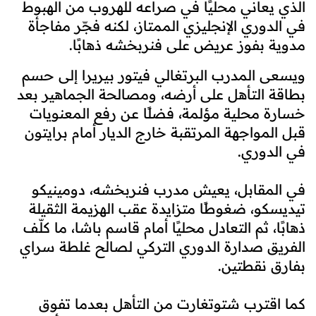
الذي يعاني محليًا في صراعه للهروب من الهبوط
في الدوري الإنجليزي الممتاز، لكنه فجّر مفاجأة
مدوية بفوز عريض على فنربخشه ذهابًا.
ويسعى المدرب البرتغالي فيتور بيريرا إلى حسم
بطاقة التأهل على أرضه، ومصالحة الجماهير بعد
خسارة محلية مؤلمة، فضلًا عن رفع المعنويات
قبل المواجهة المرتقبة خارج الديار أمام برايتون
في الدوري.
في المقابل، يعيش مدرب فنربخشه، دومينيكو
تيديسكو، ضغوطًا متزايدة عقب الهزيمة الثقيلة
ذهابًا، ثم التعادل محليًا أمام قاسم باشا، ما كلّف
الفريق صدارة الدوري التركي لصالح غلطة سراي
بفارق نقطتين.
كما اقترب شتوتغارت من التأهل بعدما تفوق