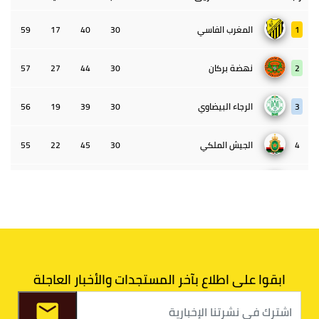
1
المغرب الفاسي
30
40
17
59
2
نهضة بركان
30
44
27
57
3
الرجاء البيضاوي
30
39
19
56
4
الجيش الملكي
30
45
22
55
5
الوداد البيضاوي
30
39
33
43
6
الدفاع الحسني الجديدي
30
30
34
40
7
اتحاد طنجة
30
27
31
39
ابقوا على اطلاع بآخر المستجدات والأخبار العاجلة
8
الفتح الرياضي
30
31
36
37