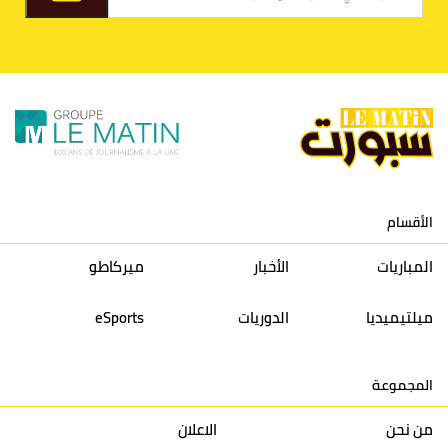
9
الكوكب المراكشي
30
27
26
36
10
النادي المكناسي
30
24
33
36
11
نادي النهضة زمامرة
30
28
37
33
12
حسنية أكادير
30
27
39
33
الأقسام
13
إتحاد تواركة
30
32
40
31
المباريات
الأخبار
ميركاطو
14
أولمبيك الدشيرة
30
29
40
30
ميلتيميديا
الدوريات
eSports
15
اتحاد يعقوب المنصور
30
34
44
30
المجموعة
16
نادي أولمبيك آسفي
30
24
42
22
من نحن
الاعلان