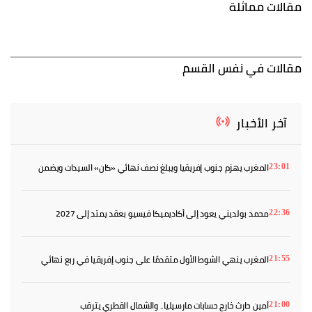
مقالات مماثلة
مقالات في نفس القسم
آخر الأخبار
المغرب يهزم جنوب إفريقيا ويبلغ نصف نهائي «كان» السيدات ويضمن
23:01
بطاقة المونديال
محمد بولديني يعود إلى أكاديميكا فيسيو بعقد يمتد إلى 2027
22:36
المغرب ينهي الشوط الأول متقدمًا على جنوب إفريقيا في ربع نهائي
21:55
«كان» السيدات
أمين حارث خارج حسابات مارسيليا.. والشمال القطري يترقب
21:00