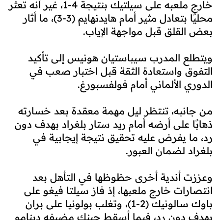
خارج ملعبه على سيلتيك بنتيجة 4-1، غير أنه تعثر
محليًا بتعادل مثير أمام هايدنهايم (3-3)، ما أثار
بعض القلق قبل مواجهة الإياب.
ويتطلع المدرب سيباستيان هونيس إلى تأكيد
التفوق واستعادة الثقة قبل اختبار صعب في
الدوري الألماني أمام فولفسبورغ.
من جانبه، تنتظر ليل مهمة معقدة بعد خسارته
ذهابًا على أرضه أمام ريد ستار بلغراد بهدف دون
رد، ما يفرض عليه تحقيق نتيجة إيجابية في
بلغراد لضمان العبور.
وعززت أندية أخرى حظوظها في التأهل بعد
انتصارات خارج ملعبها، إذ فاز سيلتا فيغو على
باوك سالونيك (2-1)، وتغلب بولونيا على بران
بهدف دون رد، فيما أسقط جينك مضيفه دينامو