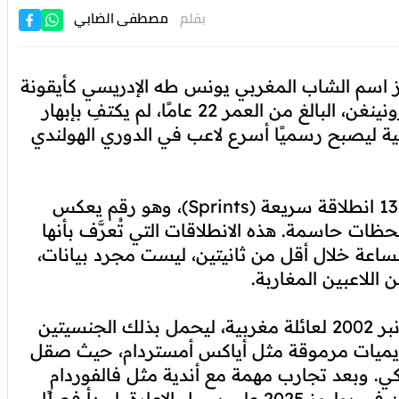
بقلم
مصطفى الضابي
برز اسم الشاب المغربي يونس طه الإدريسي كأيقونة
للسرعة والانفجار الكروي. الجناح الطائر لنادي غرونينغن، البالغ من العمر 22 عامًا، لم يكتفِ بإبهار
اسية ليصبح رسميًا أسرع لاعب في الدوري الهولندي
ووفقًا للإحصائيات الرسمية للدوري، سجل طه 136 انطلاقة سريعة (Sprints)، وهو رقم يعكس
لحظات حاسمة. هذه الانطلاقات التي تُعرَّف بأنها
 سرعتها 25 كيلومترًا في الساعة خلال أقل من ثانيتين، ليست مجرد بيانات،
 اللاعبين المغاربة.
وُلد يونس طه الإدريسي في أمستردام يوم 27 نونبر 2002 لعائلة مغربية، ليحمل بذلك الجنسيتين
كاديميات مرموقة مثل أياكس أمستردام، حيث صقل
يكي. وبعد تجارب مهمة مع أندية مثل فالفوردام
وتفينتي إنشخيده، حطّ الرحال في نادي غرونينغن في يوليوز 2025 على سبيل الإعارة، ليبدأ فصلًا