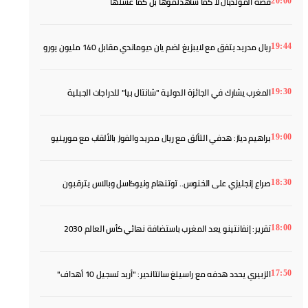
قصة المونديال لا كما شاهدتموها بل كما عشتها
20:00
ريال مدريد يتفق مع لايبزيغ لضم يان ديوماندي مقابل 140 مليون يورو
19:44
المغرب يشارك في الجائزة الدولية "شانتال بيا" للدراجات الجبلية
19:30
براهيم دياز: هدفي التألق مع ريال مدريد والفوز بالألقاب مع مورينيو
19:00
صراع إنجليزي على الخنوس.. توتنهام ونيوكاسل وبالاس يترقبون
18:30
تقرير: إنفانتينو يعد المغرب باستضافة نهائي كأس العالم 2030
18:00
الزبيري يحدد هدفه مع راسينغ سانتاندير: "أريد تسجيل 10 أهداف"
17:50