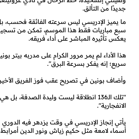
جديدًا من التألق.
ما يميز الإدريسي ليس سرعته الفائقة فحسب، بل
سبع مباريات فقط هذا الموسم، تمكن من تسجيل
يعكس تأثيره المباشر على أداء فريقه.
هذا الأداء لم يمر مرور الكرام على مدربه بيتر بو
سريع؛ إنه يفكر بسرعة البرق".
وأضاف بونين في تصريح عقب فوز الفريق الأخير 
"تلك الـ136 انطلاقة ليست وليدة الصدفة،
الانفجارية".
يأتي إنجاز الإدريسي في وقت يزدهر فيه الدوري اله
أسماء لامعة مثل حكيم زياش ونور الدين أمرابط، اللذين 