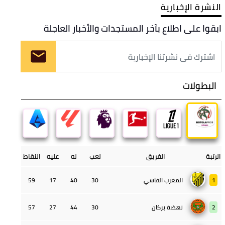
النشرة الإخبارية
ابقوا على اطلاع بآخر المستجدات والأخبار العاجلة
البطولات
الرتبة
الفريق
لعب
له
عليه
النقاط
1
المغرب الفاسي
30
40
17
59
2
نهضة بركان
30
44
27
57