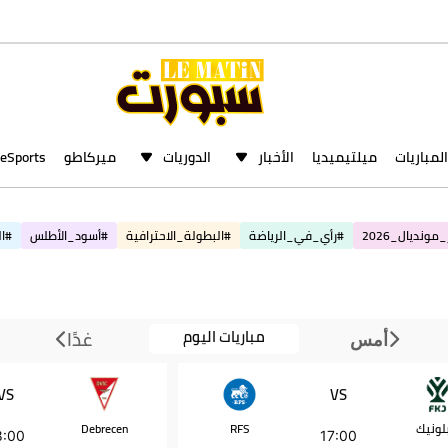
المباريات
ميلتيميديا
الأخبار
الدوريات
ميركاطو
eSports
مونديال_2026
#رأي_في_الرياضة
#البطولة_الاحترافية
#أسود_الأطلس
#ال
مباريات اليوم
غدًا
أمس
VS
VS
لونيك
RFS
Debrecen
8:00
17:00