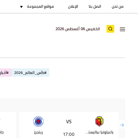
من نحن
اتصل بنا
الإعلان
مواقع المجموعة
الخميس 06 أغسطس 2026
#كأس_العالم_2026
#أخبار_
VS
ياغيلونيا بياليستوك
رينجرز
جاب
17:00