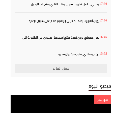
أوناحي يواصل تداريبه مع جيرونا.. والنادي يفتح باب الرحيل
17:30
رويال أنتويرب يضم المغربي إبراهيم صلاح على سبيل الإعارة
17:06
بايرن ميونيخ يروي قصة كفاح إسماعيل صيباري من الطفولة إلى
16:46
النجومية
يان ديوماندي يقترب من ريال مدريد
15:55
عرض المزيد
فيديو اليوم
مباشر