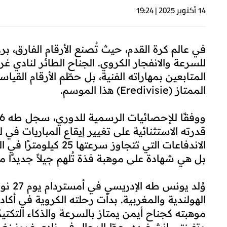
14 أكتوبر 2025 | 19:24
في عالم كرة القدم، حيث تُصنع الأرقام الفارق، 
المتابعين بمهاراته الفنية، بل حطّم الأرقام القي
الممتاز (Eredivisie) هذا الموسم.
قدرته الاستثنائية على تغيير إيقاع المباريات في 
الاندفاعات التي تتجاوز
بل هي شهادة على موهبة فذة تُلهم جيلاً جديدًا من
الهولندية والمغربية. بدأت رحلته الكروية في أ
موهبته كجناح أيمن يمتاز بالسرعة والذكاء التكت