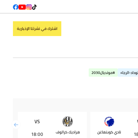
اشترك في نشرتنا الإخبارية
وداد-الرجاء
#مونديال2030
VS
نادي كوبنهاغن
هراديك كرالوف
بشكتاش
18:00
1