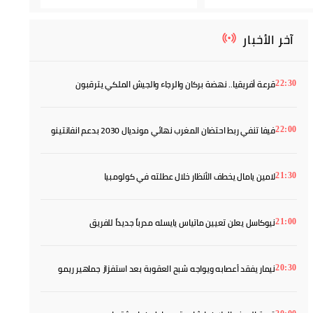
آخر الأخبار
قرعة أفريقيا.. نهضة بركان والرجاء والجيش الملكي يترقبون
22:30
خصومهم
فيفا تنفي ربط احتضان المغرب نهائي مونديال 2030 بدعم انفانتينو
22:00
لامين يامال يخطف الأنظار خلال عطلته في كولومبيا
21:30
نيوكاسل يعلن تعيين ماتياس يايسله مدرباً جديداً للفريق
21:00
نيمار يفقد أعصابه ويواجه شبح العقوبة بعد استفزاز جماهير ريمو
20:30