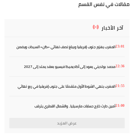
مقالات في نفس القسم
آخر الأخبار
المغرب يهزم جنوب إفريقيا ويبلغ نصف نهائي «كان» السيدات ويضمن
23:01
بطاقة المونديال
محمد بولديني يعود إلى أكاديميكا فيسيو بعقد يمتد إلى 2027
22:36
المغرب ينهي الشوط الأول متقدمًا على جنوب إفريقيا في ربع نهائي
21:55
«كان» السيدات
أمين حارث خارج حسابات مارسيليا.. والشمال القطري يترقب
21:00
عرض المزيد