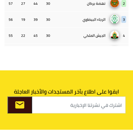
2
نهضة بركان
30
44
27
57
3
الرجاء البيضاوي
30
39
19
56
4
الجيش الملكي
30
45
22
55
5
الوداد البيضاوي
30
39
33
43
6
الدفاع الحسني الجديدي
30
30
34
40
7
اتحاد طنجة
30
27
31
39
ابقوا على اطلاع بآخر المستجدات والأخبار العاجلة
8
الفتح الرياضي
30
31
36
37
9
الكوكب المراكشي
30
27
26
36
10
النادي المكناسي
30
24
33
36