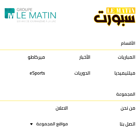
11
نادي النهضة زمامرة
30
28
37
33
12
حسنية أكادير
30
27
39
33
الأقسام
13
إتحاد تواركة
30
32
40
31
المباريات
الأخبار
ميركاطو
14
أولمبيك الدشيرة
30
29
40
30
ميلتيميديا
الدوريات
eSports
15
اتحاد يعقوب المنصور
30
34
44
30
المجموعة
16
نادي أولمبيك آسفي
30
24
42
22
من نحن
الاعلان
اتصل بنا
مواقع المجموعة