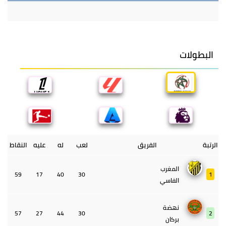
البطولات
الرتبة
الفريق
لعب
له
عليه
النقاط
المغرب
59
17
40
30
1
الفاسي
نهضة
57
27
44
30
2
بركان