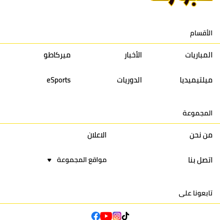
الرياضي
الكوكب
36
26
27
30
9
الأقسام
المراكشي
المباريات
الأخبار
ميركاطو
النادي
36
33
24
30
10
المكناسي
ميلتيميديا
الدوريات
eSports
نادي النهضة
33
37
28
30
11
المجموعة
زمامرة
من نحن
الاعلان
حسنية
33
39
27
30
12
أكادير
اتصل بنا
مواقع المجموعة
إتحاد
31
40
32
30
13
تواركة
تابعونا على
أولمبيك