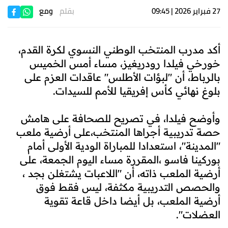
27 فبراير 2026 | 09:45
بقلم
ومع
أكد مدرب المنتخب الوطني النسوي لكرة القدم،
خورخي فيلدا رودريغيز، مساء أمس الخميس
بالرباط، أن "لبؤات الأطلس" عاقدات العزم على
بلوغ نهائي كأس إفريقيا للأمم للسيدات.
وأوضح فيلدا، في تصريح للصحافة على هامش
حصة تدريبية أجراها المنتخب،على أرضية ملعب
"المدينة"، استعدادا للمباراة الودية الأولى أمام
بوركينا فاسو ،المقررة مساء اليوم الجمعة، على
أرضية الملعب ذاته، أن "اللاعبات يشتغلن بجد ،
والحصص التدريبية مكثفة، ليس فقط فوق
أرضية الملعب، بل أيضا داخل قاعة تقوية
العضلات".