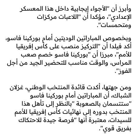
وأبرز أن "الأجواء إيجابية داخل هذا المعسكر
الإعدادي"، مؤكدا أن "اللاعبات مركزات
ومتحمسات".
وبخصوص المباراتين الوديتين أمام بوركينا فاسو،
أكد فيلدا أن "التركيز منصب على كأس إفريقيا
للأمم"، مبرزا أن "بوركينا فاسو خصم صعب
المراس، والوقت مناسب للتحضير الجيد من أجل
الفوز".
ومن جهتها، أكدت قائدة المنتخب الوطني، غزلان
الشباك، أن المباراتين أمام بوركينا فاسو
"ستتسمان بالصعوبة "بالنظر إلى تأهل هذا
المنتخب بدوره إلى نهائيات كأس إفريقيا للأمم
للسيدات، معتبرة أنها "فرصة جيدة للاحتكاك
بفريق قوي".