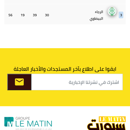
الرجاء
56
19
39
30
3
البيضاوي
الجيش
55
22
45
30
4
الملكي
الوداد
43
33
39
30
5
البيضاوي
ابقوا على اطلاع بآخر المستجدات والأخبار العاجلة
الدفاع الحسني
40
34
30
30
6
الجديدي
اتحاد
39
31
27
30
7
طنجة
الفتح
37
36
31
30
8