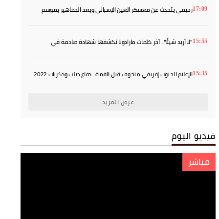
رحيمي يتحدث عن معسكر العين الإسباني ويعد الجماهير بموسم
17:09
أفضل
"لا أريد شيئًا".. آخر كلمات مارادونا تكشفها شهادة صادمة في
15:55
المحكمة
الإعلام الجنوب إفريقي متخوف قبل القمة.. دفاع صلب وذكريات 2022
15:35
يفرضان الحذر
عرض المزيد
فيديو اليوم
مباشر