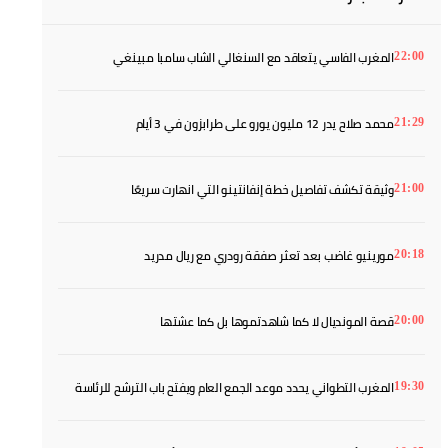
المغرب الفاسي يتعاقد مع السنغالي الشاب سامبا مبينغي
22:00
محمد صلاح يدر 12 مليون يورو على طرابزون في 3 أيام
21:29
وثيقة تكشف تفاصيل خطة إنفانتينو التي انهارت سريعًا
21:00
مورينيو غاضب بعد تعثر صفقة رودري مع ريال مدريد
20:18
قصة المونديال لا كما شاهدتموها بل كما عشتها
20:00
المغرب التطواني يحدد موعد الجمع العام ويفتح باب الترشح للرئاسة
19:30