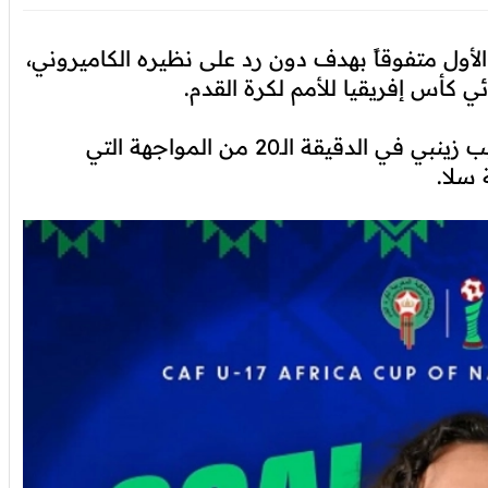
ي لأقل من 17 سنة الشوط الأول متفوقاً بهدف دون رد على نظيره الكاميروني،
ي كأس إفريقيا للأمم لكرة القدم.
وسجل هدف “أشبال الأطلس” اللاعب محمد حبيب زينبي في الدقيقة الـ20 من المواجهة التي
سلا.