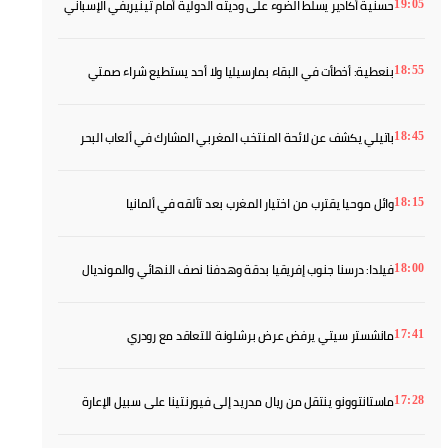
حسنية أكادير يسلط الضوء على وديته الدولية أمام تينيريفي الإسباني
19:05
بنعطية: أخطأت في البقاء بمارسيليا ولا أحد يستطيع شراء صمتي
18:55
باتيلي يكشف عن لائحة المنتخب المغربي المشارك في ألعاب البحر
18:45
الأبيض المتوسط
وائل موحيا يقترب من اختيار المغرب بعد تألقه في ألمانيا
18:15
فيلدا: درسنا جنوب إفريقيا بدقة وهدفنا نصف النهائي والمونديال
18:00
مانشستر سيتي يرفض عرض برشلونة للتعاقد مع رودري
17:41
ماستانتوونو ينتقل من ريال مدريد إلى فيورنتينا على سبيل الإعارة
17:28