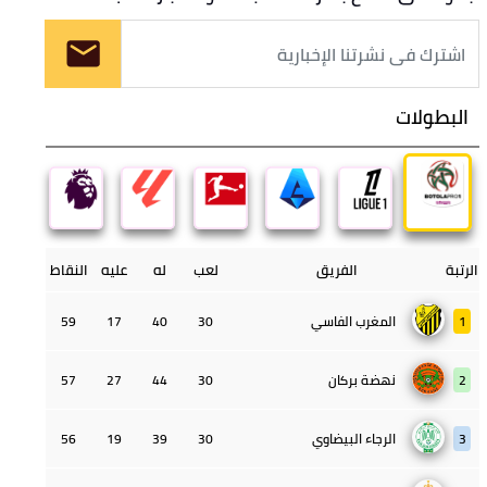
البطولات
الرتبة
الفريق
لعب
له
عليه
النقاط
1
المغرب الفاسي
30
40
17
59
2
نهضة بركان
30
44
27
57
3
الرجاء البيضاوي
30
39
19
56