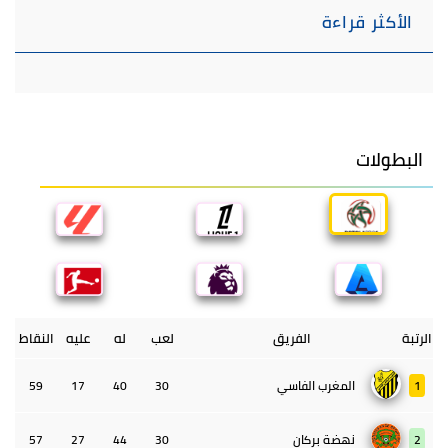
الأكثر قراءة
البطولات
الرتبة
الفريق
لعب
له
عليه
النقاط
1
المغرب الفاسي
30
40
17
59
2
نهضة بركان
30
44
27
57