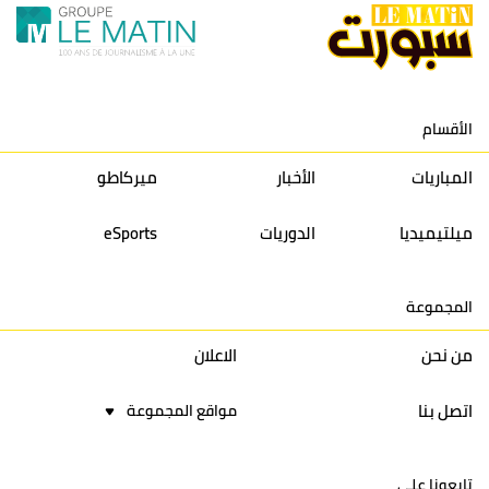
11
نادي النهضة زمامرة
30
28
37
33
12
حسنية أكادير
30
27
39
33
الأقسام
13
إتحاد تواركة
30
32
40
31
المباريات
الأخبار
ميركاطو
14
أولمبيك الدشيرة
30
29
40
30
ميلتيميديا
الدوريات
eSports
15
اتحاد يعقوب المنصور
30
34
44
30
المجموعة
16
نادي أولمبيك آسفي
30
24
42
22
من نحن
الاعلان
اتصل بنا
مواقع المجموعة
تابعونا على