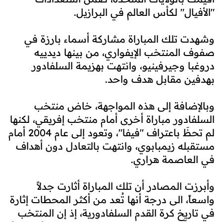
"الأفيال" لكأس العالم في البرازيل.
وشهدت تلك المباراة مشاركة أسماء بارزة في
صفوف المنتخب الإيفواري، من بينها ديدييه
دروغبا وجيرفينيو، وانتهت بهزيمة السلفادور
بهدفين مقابل هدف واحد.
وبالإضافة إلى هذه المواجهة، خاض منتخب
السلفادور مباراة أخرى أمام منتخب إفريقي، لكنها
لم تحظَ باعتراف "فيفا"، وتعود إلى عام 2004 أمام
مستقبله زيمبابوي، وانتهت بالتعادل دون أهداف
في العاصمة هراري.
وأبرزت المصادر أن تلك المباراة أثارت جدلاً
واسعاً، الى درجة أنها تُعد من أكثر المحطات إثارة
في تاريخ كرة القدم السلفادورية، إذ إن المنتخب