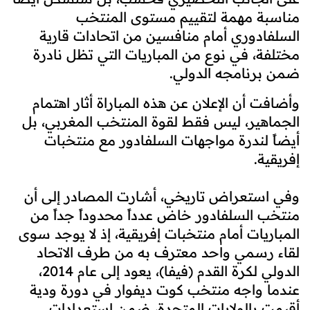
مناسبة مهمة لتقييم مستوى المنتخب
السلفادوري أمام منافسين من اتحادات قارية
مختلفة، في نوع من المباريات التي تظل نادرة
ضمن برنامجه الدولي.
وأضافت أن الإعلان عن هذه المباراة أثار اهتمام
الجماهير، ليس فقط لقوة المنتخب المغربي، بل
أيضاً لندرة مواجهات السلفادور مع منتخبات
إفريقية.
وفي استعراض تاريخي، أشارت المصادر إلى أن
منتخب السلفادور خاض عدداً محدوداً جداً من
المباريات أمام منتخبات إفريقية، إذ لا يوجد سوى
لقاء رسمي واحد معترف به من طرف الاتحاد
الدولي لكرة القدم (فيفا)، يعود إلى عام 2014،
عندما واجه منتخب كوت ديفوار في دورة ودية
أقيمت بالولايات المتحدة، ضمن استعدادات