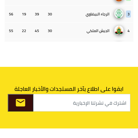
3
الرجاء البيضاوي
30
39
19
56
4
الجيش الملكي
30
45
22
55
5
الوداد البيضاوي
30
39
33
43
6
الدفاع الحسني الجديدي
30
30
34
40
7
اتحاد طنجة
30
27
31
39
ابقوا على اطلاع بآخر المستجدات والأخبار العاجلة
8
الفتح الرياضي
30
31
36
37
9
الكوكب المراكشي
30
27
26
36
10
النادي المكناسي
30
24
33
36