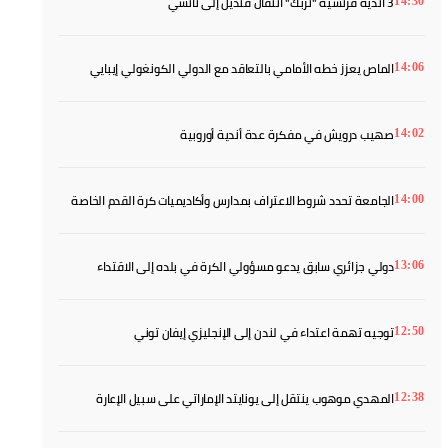
3 أندية فرنسية "تربك" انتقال قنديل إلى نانسي
14:30
الماص يعزز خطه الأمامي بالتعاقد مع الدولي الكونغولي إيبايي
14:06
صهيب درويش في مفكرة عدة أندية أوروبية
14:02
الجامعة تحدد شروط الاعتراف بمدارس وأكاديميات كرة القدم الخاصة
14:00
في دليل تنظيمي جديد
دولي جزائري سابق يدعو مسؤولي الكرة في بلده إلى الاقتداء
13:06
بالمغرب
توجيه تهمة اعتداء في لندن إلى الإنجليزي إيفان توني
12:50
المهدي موهوب ينتقل إلى يونايتد الإماراتي على سبيل الإعارة
12:38