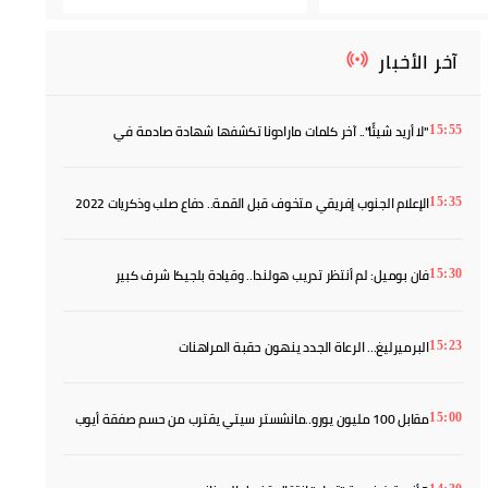
آخر الأخبار
"لا أريد شيئًا".. آخر كلمات مارادونا تكشفها شهادة صادمة في
15:55
المحكمة
الإعلام الجنوب إفريقي متخوف قبل القمة.. دفاع صلب وذكريات 2022
15:35
يفرضان الحذر
فان بوميل: لم أنتظر تدريب هولندا.. وقيادة بلجيكا شرف كبير
15:30
البرميرليغ... الرعاة الجدد ينهون حقبة المراهنات
15:23
مقابل 100 مليون يورو..مانشستر سيتي يقترب من حسم صفقة أيوب
15:00
بوعدي