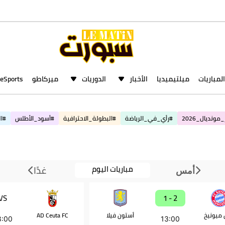
المباريات
ميلتيميديا
الأخبار
الدوريات
ميركاطو
eSports
مونديال_2026
#رأي_في_الرياضة
#البطولة_الاحترافية
#أسود_الأطلس
#ال
مباريات اليوم
غدًا
أمس
VS
2 - 1
ن ميونيخ
أستون فيلا
AD Ceuta FC
8:00
13:00