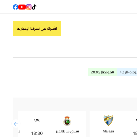
اشترك في نشرتنا الإخبارية
وداد-الرجاء
#مونديال2030
VS
Malaga
سباق سانتاندير
ديبورتيفو أل
18:30
1