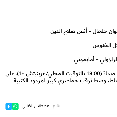
ان حلحال – أنس صلاح الدين
ال الخنوس
زلزولي – أمايموني
وتنطلق صافرة البداية في تمام الساعة السادسة مساءً (18:00 بالتوقيت المحلي/غرينيتش +1)، على
لرباط، وسط ترقب جماهيري كبير لمردود الكتيبة
بقلم
مصطفى الضابي