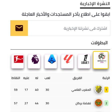
النشرة الإخبارية
ابقوا على اطلاع بآخر المستجدات والأخبار العاجلة
البطولات
الرتبة
الفريق
لعب
له
عليه
النقاط
1
المغرب الفاسي
30
40
17
59
2
نهضة بركان
30
44
27
57