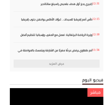
زابيري يحرز أول هدف بقميص راسينغ سانتاندير
12:31
كأس أمم إفريقيا للسيدات... لبؤات الأطلس يواجهن جنوب إفريقيا
12:15
بطموح العبور إلى المربع الذهبي
وزيرة الرياضة البرتغالية: نعمل مع المغرب وإسبانيا لتنظيم أفضل
12:10
مونديال في التاريخ
آدم طهاوي يرفض عرضًا مغريًا من الشارقة ويتمسك بالمواصلة في
11:56
أوروبا
عرض المزيد
فيديو اليوم
مباشر