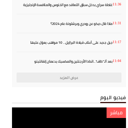
غلطة سراي يدخل سباق التعاقد مع الخنوس والمنافسة الإنجليزية
11:36
تعقد الصفقة
ماذا قال ديكو عن رودري وبرشلونة عام 2024؟
11:31
جيل جديد على أعتاب قيادة البرازيل... 10 مواهب يعوّل عليها
11:17
أنشيلوتي
بعد ألـ"كاف"...اتحادا الأرجنتين والمكسيك يدعمان إنفانتينو
11:04
عرض المزيد
فيديو اليوم
مباشر