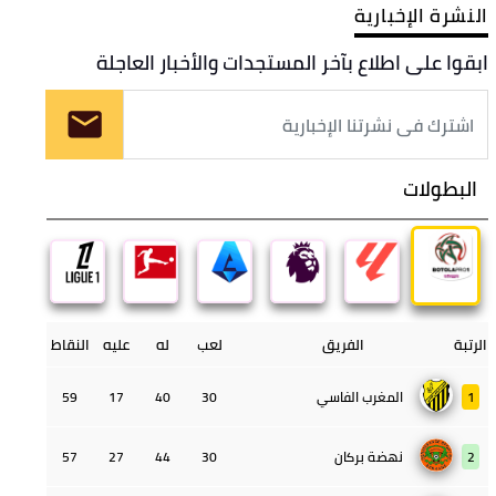
النشرة الإخبارية
ابقوا على اطلاع بآخر المستجدات والأخبار العاجلة
البطولات
الرتبة
الفريق
لعب
له
عليه
النقاط
1
المغرب الفاسي
30
40
17
59
2
نهضة بركان
30
44
27
57