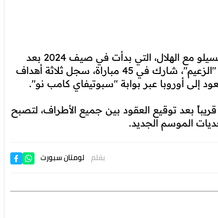
هذا الاتفاق المرتقب يُسدل الستار على تجربة كانسيلو مع الهلال، التي بدأت في صيف 2024 بعد
انتقاله من مانشستر سيتي. وخلال موسمين مع "الزعيم"، شارك في 45 مباراة، سجل ثلاثة أهداف
ريباً بعد توقيع العقود بين جميع الأطراف، لتصبح
ديات الموسم الجديد.
بقلم
لومتان سبورت