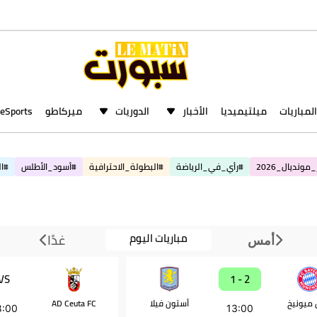
المباريات
ميلتيميديا
الأخبار
الدوريات
ميركاطو
eSports
مونديال_2026
#رأي_في_الرياضة
#البطولة_الاحترافية
#أسود_الأطلس
#ال
مباريات اليوم
غدًا
أمس
VS
2 - 1
ن ميونيخ
أستون فيلا
AD Ceuta FC
8:00
13:00