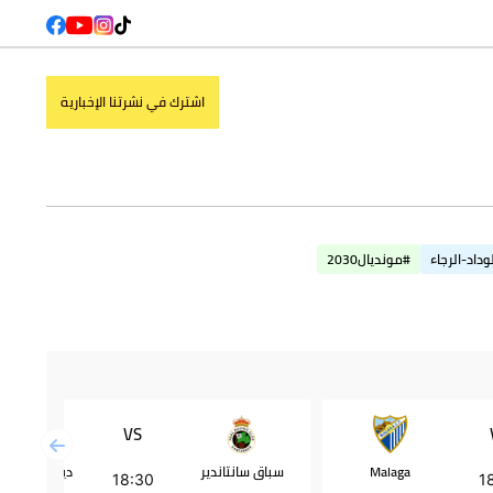
اشترك في نشرتنا الإخبارية
وداد-الرجاء
#مونديال2030
VS
Malaga
سباق سانتاندير
ديبورتيفو أل
18:30
1