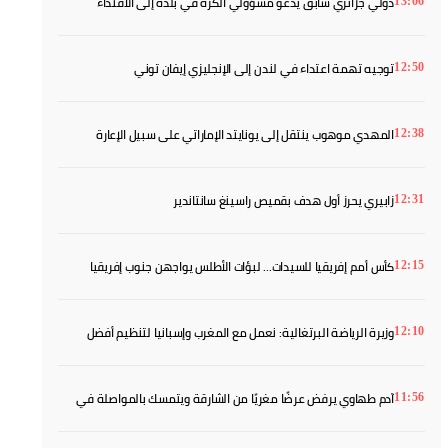
دولي جزائري سابق يدعو مسؤولي الكرة في بلده إلى الاقتداء
13:06
بالمغرب
توجيه تهمة اعتداء في لندن إلى الإنجليزي إيفان توني
12:50
المهدي موهوب ينتقل إلى يونايتد الإماراتي على سبيل الإعارة
12:38
زابيري يحرز أول هدف بقميص راسينغ سانتاندير
12:31
كأس أمم إفريقيا للسيدات... لبؤات الأطلس يواجهن جنوب إفريقيا
12:15
بطموح العبور إلى المربع الذهبي
وزيرة الرياضة البرتغالية: نعمل مع المغرب وإسبانيا لتنظيم أفضل
12:10
مونديال في التاريخ
آدم طهاوي يرفض عرضًا مغريًا من الشارقة ويتمسك بالمواصلة في
11:56
أوروبا