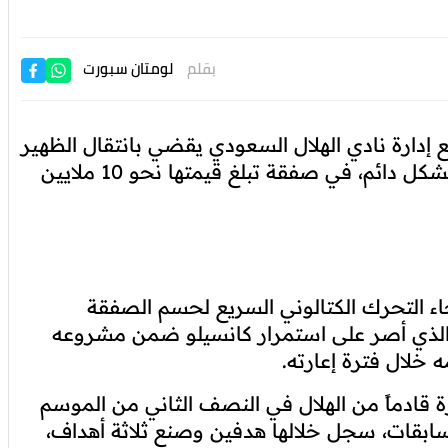
بقلم
لومتان سبورت
 إدارة نادي الهلال السعودي يقضي بانتقال الظهير
البرتغالي جواو كانسيلو إلى صفوف "البلوغرانا" بشكل دائم، في صفقة تبلغ قيمتها نحو 10 ملايين
، جاء التحرك الكتالوني السريع لحسم الصفقة
 الذي أصر على استمرار كانسيلو ضمن مشروعه
ه خلال فترة إعارته.
ة قادماً من الهلال في النصف الثاني من الموسم
اراة بمختلف المسابقات، سجل خلالها هدفين وصنع ثلاثة أهداف،