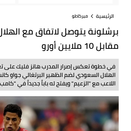
الرئيسية
ميركاطو
برشلونة يتوصل لاتفاق مع الهلال
مقابل 10 ملايين أورو
في خطوة تعكس إصرار المدرب هانز فليك على تع
اللاعب مع "الزعيم" ويفتح له باباً جديداً في "كامب 