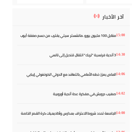
آخر الأخبار
مقابل 100 مليون يورو..مانشستر سيتي يقترب من حسم صفقة أيوب
15:00
بوعدي
3 أندية فرنسية "تربك" انتقال قنديل إلى نانسي
14:30
الماص يعزز خطه الأمامي بالتعاقد مع الدولي الكونغولي إيبايي
14:06
صهيب درويش في مفكرة عدة أندية أوروبية
14:02
الجامعة تحدد شروط الاعتراف بمدارس وأكاديميات كرة القدم الخاصة
14:00
في دليل تنظيمي جديد