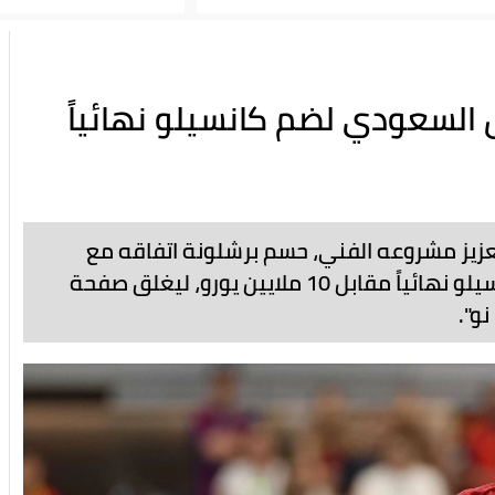
 السعودي لضم كانسيلو نهائياً
زيز مشروعه الفني، حسم برشلونة اتفاقه مع
الهلال السعودي لضم الظهير البرتغالي جواو كانسيلو نهائياً مقابل 10 ملايين يورو، ليغلق صفحة
نو".