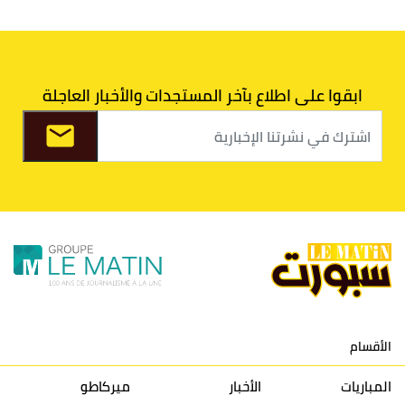
6
الدفاع الحسني الجديدي
30
30
34
40
7
اتحاد طنجة
30
27
31
39
ابقوا على اطلاع بآخر المستجدات والأخبار العاجلة
8
الفتح الرياضي
30
31
36
37
9
الكوكب المراكشي
30
27
26
36
10
النادي المكناسي
30
24
33
36
11
نادي النهضة زمامرة
30
28
37
33
12
حسنية أكادير
30
27
39
33
الأقسام
13
إتحاد تواركة
30
32
40
31
المباريات
الأخبار
ميركاطو