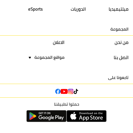
14
أولمبيك الدشيرة
30
29
40
30
ميلتيميديا
الدوريات
eSports
15
اتحاد يعقوب المنصور
30
34
44
30
المجموعة
16
نادي أولمبيك آسفي
30
24
42
22
من نحن
الاعلان
اتصل بنا
مواقع المجموعة
تابعونا على
حملوا تطبيقنا