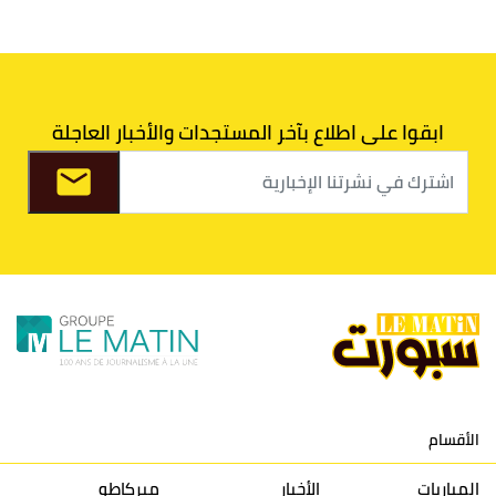
6
الدفاع الحسني الجديدي
30
30
34
40
7
اتحاد طنجة
30
27
31
39
ابقوا على اطلاع بآخر المستجدات والأخبار العاجلة
8
الفتح الرياضي
30
31
36
37
9
الكوكب المراكشي
30
27
26
36
10
النادي المكناسي
30
24
33
36
11
نادي النهضة زمامرة
30
28
37
33
12
حسنية أكادير
30
27
39
33
الأقسام
13
إتحاد تواركة
30
32
40
31
المباريات
الأخبار
ميركاطو