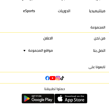
14
أولمبيك الدشيرة
30
29
40
30
ميلتيميديا
الدوريات
eSports
15
اتحاد يعقوب المنصور
30
34
44
30
المجموعة
16
نادي أولمبيك آسفي
30
24
42
22
من نحن
الاعلان
اتصل بنا
مواقع المجموعة
تابعونا على
حملوا تطبيقنا