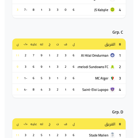
4
JS Kabylie
3
-7
8
1
3
3
0
6
Grp. C
#
الفريق
ل
ف
ت
خ
له
عليه
+/-
ن
1
Al Hilal Omdurman
11
2
7
9
1
2
3
6
2
Mamelodi Sundowns FC
9
3
6
9
1
3
2
6
3
MC Alger
7
-1
6
5
3
1
2
6
4
Saint-Eloi Lupopo
5
-4
8
4
3
2
1
6
Grp. D
#
الفريق
ل
ف
ت
خ
له
عليه
+/-
ن
1
Stade Malien
11
3
2
5
1
2
3
6