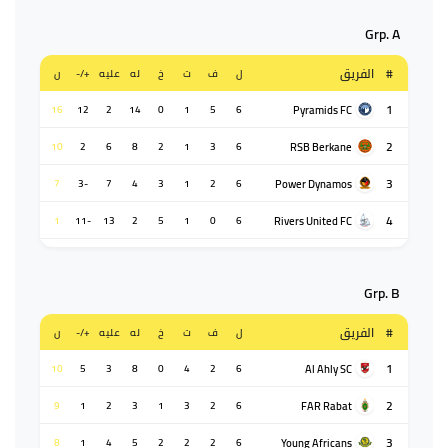
Grp. A
#
الفريق
ل
ف
ت
خ
له
عليه
+/-
ن
1
Pyramids FC
16
12
2
14
0
1
5
6
2
RSB Berkane
10
2
6
8
2
1
3
6
3
Power Dynamos
7
-3
7
4
3
1
2
6
4
Rivers United FC
1
-11
13
2
5
1
0
6
Grp. B
#
الفريق
ل
ف
ت
خ
له
عليه
+/-
ن
1
Al Ahly SC
10
5
3
8
0
4
2
6
2
FAR Rabat
9
1
2
3
1
3
2
6
3
Young Africans
8
1
4
5
2
2
2
6