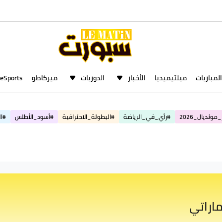
المباريات
ميلتيميديا
الأخبار
الدوريات
ميركاطو
eSports
مونديال_2026
#رأي_في_الرياضة
#البطولة_الاحترافية
#أسود_الأطلس
#ال
ماراتي