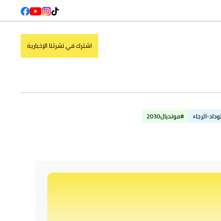
اشترك في نشرتنا الإخبارية
وداد-الرجاء
#مونديال2030