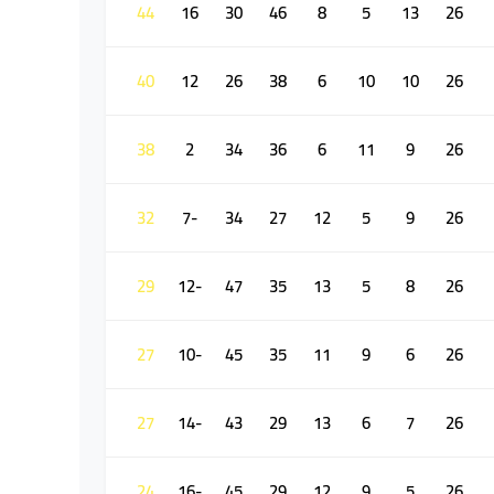
44
16
30
46
8
5
13
26
40
12
26
38
6
10
10
26
38
2
34
36
6
11
9
26
32
-7
34
27
12
5
9
26
29
-12
47
35
13
5
8
26
27
-10
45
35
11
9
6
26
27
-14
43
29
13
6
7
26
24
-16
45
29
12
9
5
26