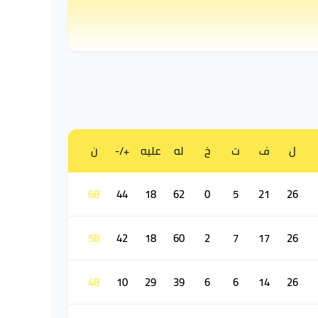
ل
ف
ت
خ
له
عليه
+/-
ن
68
44
18
62
0
5
21
26
58
42
18
60
2
7
17
26
48
10
29
39
6
6
14
26