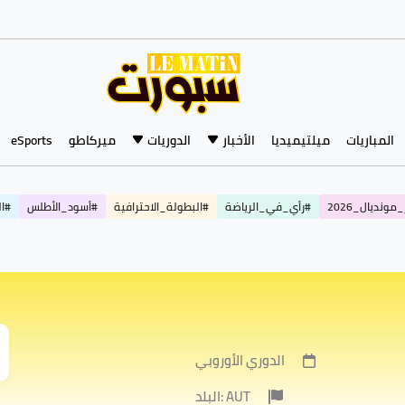
المباريات
ميلتيميديا
الأخبار
الدوريات
ميركاطو
eSports
مونديال_2026
#رأي_في_الرياضة
#البطولة_الاحترافية
#أسود_الأطلس
#ال
الدوري الأوروبي
البلد: AUT