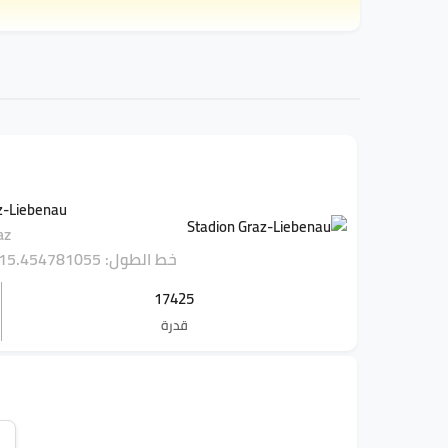
z-Liebenau
az
خط الطول: 15.454781055
17425
قدرة