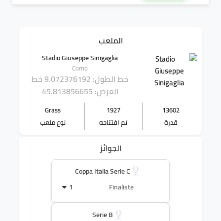
الملعب
Stadio Giuseppe Sinigaglia
Como
خط الطول: 9.072376192
خط
العرض: 45.813856655
Grass
1927
13602
قدرة
تم افتتاحه
نوع ملعب
الجوائز
Coppa Italia Serie C
1
Finaliste
Serie B