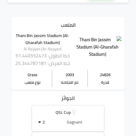
الملعب
Thani Bin Jassim Stadium (Al-
Gharafah Stadium)
Al Rayyan (Ar-Rayyan)
خط الطول: 51.440552473
خط العرض: 25.344787181
Grass
2003
24826
قدرة
تم افتتاحه
نوع ملعب
الجوائز
QSL Cup
2
Gagnant