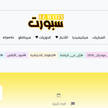
المباريات
ميلتيميديا
الأخبار
الدوريات
ميركاطو
eSports
مونديال_2026
#رأي_في_الرياضة
#البطولة_الاحترافية
#أسود_الأطلس
#ال
البلد: null