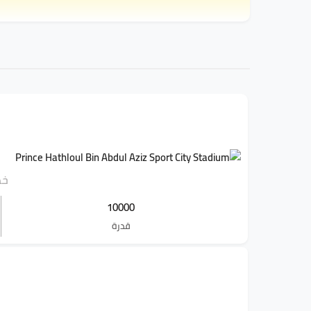
خط ا
10000
قدرة