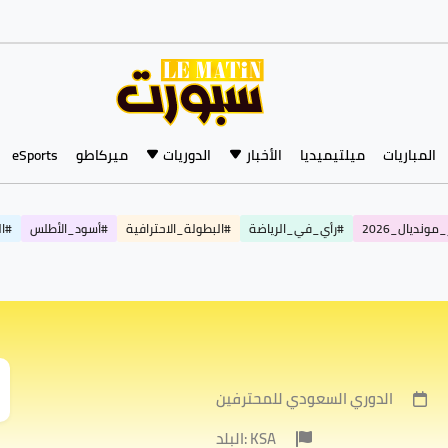
المباريات
ميلتيميديا
الأخبار
الدوريات
ميركاطو
eSports
مونديال_2026
#رأي_في_الرياضة
#البطولة_الاحترافية
#أسود_الأطلس
#ال
الدوري السعودي للمحترفين
البلد: KSA