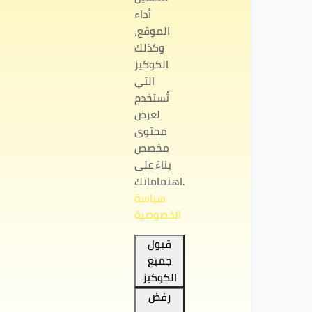
أداء
الموقع،
وكذلك
الكوكيز
التي
تُستخدم
لعرض
محتوى
مخصص
بناءً على
اهتماماتك.
سياسة
الخصوصية
قبول
جميع
الكوكيز
رفض