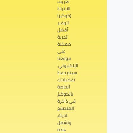
تعريف
الارتباط
(كوكيز)
لتوفير
أفضل
تجربة
ممكنة
على
موقعنا
الإلكتروني.
سيتم حفظ
تفضيلاتك
الخاصة
بالكوكيز
في ذاكرة
المتصفح
لديك.
وتشمل
هذه