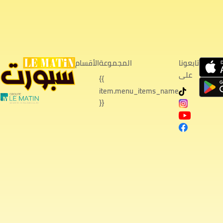
تابعونا
المجموعة
الأقسام
على
{{
item.menu_items_name
}}