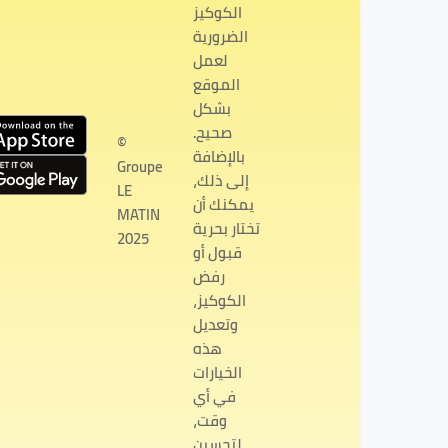
الكوكيز
الضرورية
لعمل
الموقع
بشكل
صحيح.
©
بالإضافة
Groupe
إلى ذلك،
LE
يمكنك أن
MATIN
تختار بحرية
2025
قبول أو
رفض
الكوكيز،
وتعديل
هذه
الخيارات
في أي
وقت،
لتحسين