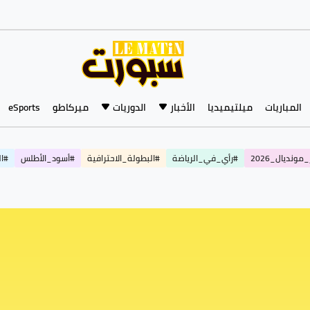
المباريات
ميلتيميديا
الأخبار
الدوريات
ميركاطو
eSports
مونديال_2026
#رأي_في_الرياضة
#البطولة_الاحترافية
#أسود_الأطلس
#ال