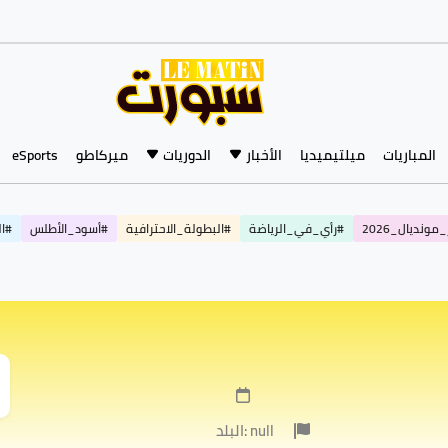
المباريات
ميلتيميديا
الأخبار
الدوريات
ميركاطو
eSports
مونديال_2026
#رأي_في_الرياضة
#البطولة_الاحترافية
#أسود_الأطلس
#ال
البلد: null