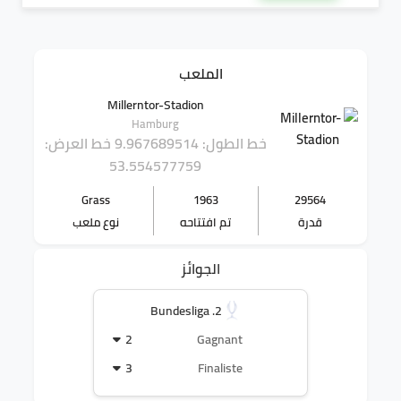
الملعب
Millerntor-Stadion
Hamburg
خط الطول: 9.967689514
خط العرض:
53.554577759
Grass
1963
29564
قدرة
تم افتتاحه
نوع ملعب
الجوائز
2. Bundesliga
2
Gagnant
3
Finaliste