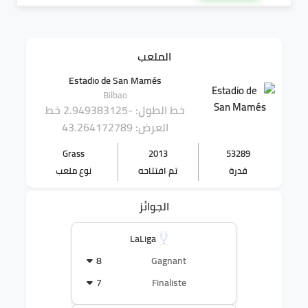
الملعب
Estadio de San Mamés
Bilbao
خط الطول: -2.949383125
خط
العرض: 43.264172789
Grass
2013
53289
قدرة
تم افتتاحه
نوع ملعب
الجوائز
LaLiga
8
Gagnant
7
Finaliste