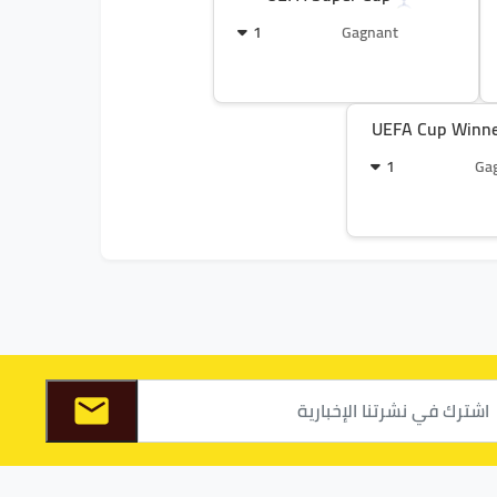
1
Gagnant
UEFA Cup Winne
1
Ga