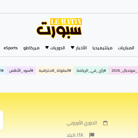
المباريات
ميلتيميديا
الأخبار
الدوريات
ميركاطو
eSports
مونديال_2026
#رأي_في_الرياضة
#البطولة_الاحترافية
#أسود_الأطلس
#ال
الدوري الأوروبي
البلد: ITA