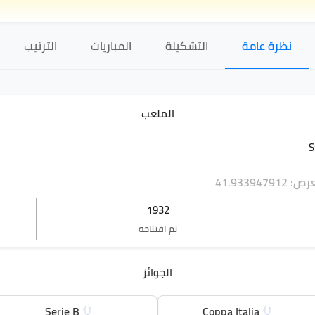
نظرة عامة
التشكيلة
المباريات
الترتيب
الملعب
S
41.93394791
1932
تم افتتاحه
الجوائز
Serie B
Coppa Italia