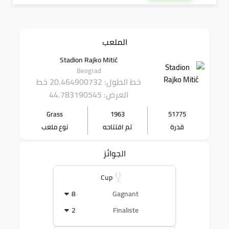
الملعب
Stadion Rajko Mitić
Beograd
خط الطول: 20.464900732
خط
العرض: 44.783190545
Grass
1963
51775
قدرة
تم افتتاحه
نوع ملعب
الجوائز
Cup
8
Gagnant
2
Finaliste