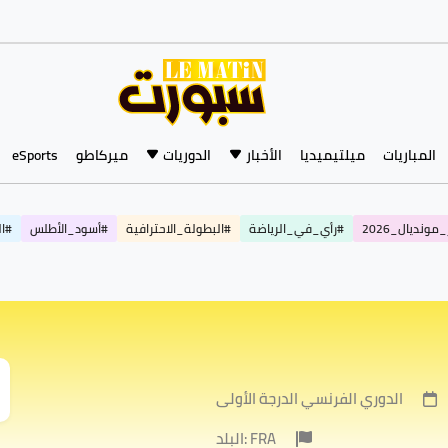
المباريات
ميلتيميديا
الأخبار
الدوريات
ميركاطو
eSports
مونديال_2026
#رأي_في_الرياضة
#البطولة_الاحترافية
#أسود_الأطلس
#ال
الدوري الفرنسي الدرجة الأولى
البلد: FRA