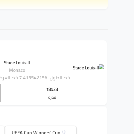
Stade Louis-II
Monaco
خط الطول: 7.415542156
خط العرض: 7563789
18523
قدرة
UEFA Cup Winners' Cup