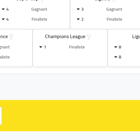
4
Gagnant
3
Gagnant
4
Finaliste
2
Finaliste
ance
Champions League
Lig
gnant
1
Finaliste
8
aliste
8