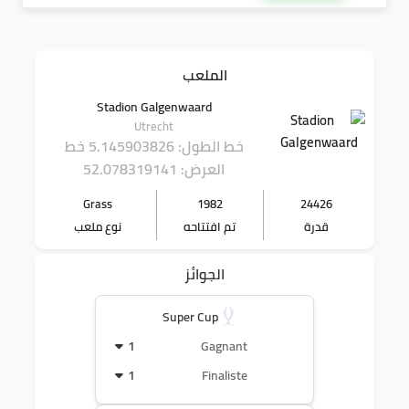
الملعب
Stadion Galgenwaard
Utrecht
خط الطول: 5.145903826
خط
العرض: 52.078319141
Grass
1982
24426
قدرة
تم افتتاحه
نوع ملعب
الجوائز
Super Cup
1
Gagnant
1
Finaliste