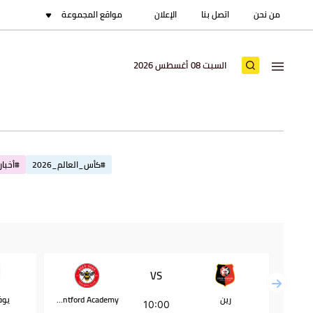
من نحن
اتصل بنا
الإعلان
مواقع المجموعة
السبت 08 أغسطس 2026
#كأس_العالم_2026
#أخبار_
VS
رين
Brentford Academy
يو
10:00