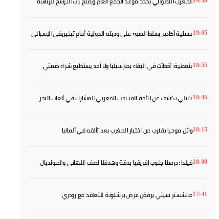
المغرب التطواني يحدد موعد الجمع العام ويفتح باب الترشح للرئاسة
19:30
حسنية أكادير يسلط الضوء على وديته الدولية أمام تينيريفي الإسباني
19:05
بنعطية: أخطأت في البقاء بمارسيليا ولا أحد يستطيع شراء صمتي
18:55
باتيلي يكشف عن لائحة المنتخب المغربي المشارك في ألعاب البحر
18:45
الأبيض المتوسط
وائل موحيا يقترب من اختيار المغرب بعد تألقه في ألمانيا
18:15
فيلدا: درسنا جنوب إفريقيا بدقة وهدفنا نصف النهائي والمونديال
18:00
مانشستر سيتي يرفض عرض برشلونة للتعاقد مع رودري
17:41