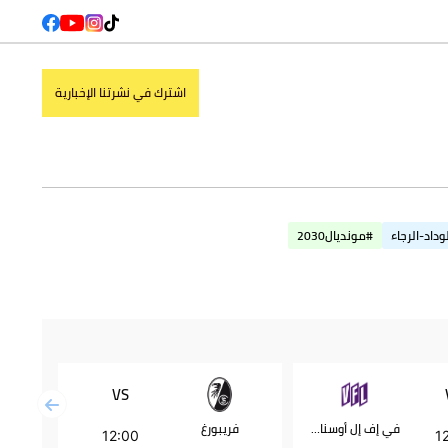
اشترك في نشرتنا الإخبارية
وداد-الرجاء
#مونديال2030
VS
في إف إل أوسنابروك
فريبورغ
ستراسبورغ
12:00
1