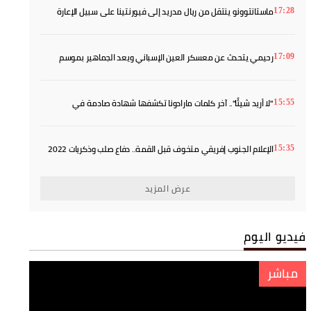
ماستانتوونو ينتقل من ريال مدريد إلى فيورنتينا على سبيل الإعارة
17:28
رحيمي يتحدث عن معسكر العين الإسباني ويعد الجماهير بموسم
17:09
أفضل
"لا أريد شيئًا".. آخر كلمات مارادونا تكشفها شهادة صادمة في
15:55
المحكمة
الإعلام الجنوب إفريقي متخوف قبل القمة.. دفاع صلب وذكريات 2022
15:35
يفرضان الحذر
عرض المزيد
فيديو اليوم
مباشر