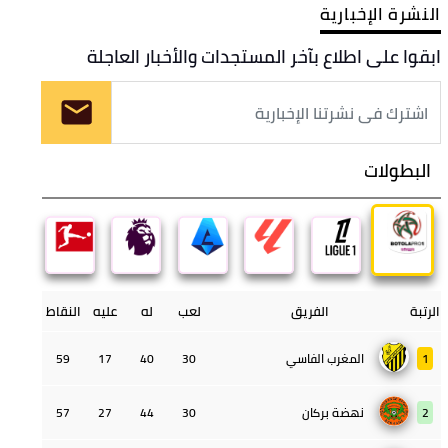
النشرة الإخبارية
ابقوا على اطلاع بآخر المستجدات والأخبار العاجلة
البطولات
الرتبة
الفريق
لعب
له
عليه
النقاط
1
المغرب الفاسي
30
40
17
59
2
نهضة بركان
30
44
27
57