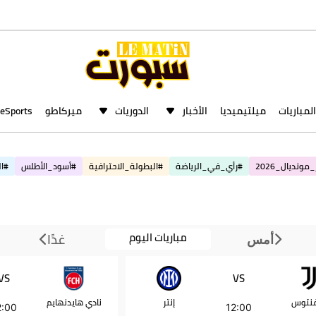
المباريات
ميلتيميديا
الأخبار
الدوريات
ميركاطو
eSports
مونديال_2026
#رأي_في_الرياضة
#البطولة_الاحترافية
#أسود_الأطلس
#ال
مباريات اليوم
غدًا
أمس
VS
VS
فنتوس
إنتر
نادي هايدنهايم
2:00
12:00