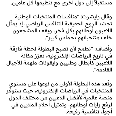
مستقبلاً إلى دول أخرى مع تنظيمها كل عامين.
وقال رايشرت: "منافسات المنتخبات الوطنية
تجسّد الروح الحقيقية للتنافس الرياضي، إذ يمثّل
اللاعبون أوطانهم بكل فخر، ويقف المشجعون
خلف منتخباتهم بحماس كبير".
وأضاف: "نطمح لأن تصبح البطولة لحظة فارقة
في تاريخ الرياضات الإلكترونية، تعزز مكانة
اللاعبين كأبطال وطنيين وأيقونات ملهمة للأجيال
القادمة".
وتُعد هذه البطولة الأولى من نوعها على مستوى
المنتخبات في الرياضات الإلكترونية، حيث ستوفّر
منصة عالمية لأفضل اللاعبين من مختلف الدول
لرفع رايات أوطانهم، وتمثيل أحلام الملايين في
أجواء تنافسية رفيعة.