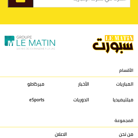
9
الكوكب المراكشي
30
27
26
36
10
النادي المكناسي
30
24
33
36
11
نادي النهضة زمامرة
30
28
37
33
12
حسنية أكادير
30
27
39
33
الأقسام
13
إتحاد تواركة
30
32
40
31
المباريات
الأخبار
ميركاطو
14
أولمبيك الدشيرة
30
29
40
30
ميلتيميديا
الدوريات
eSports
15
اتحاد يعقوب المنصور
30
34
44
30
المجموعة
16
نادي أولمبيك آسفي
30
24
42
22
من نحن
الاعلان