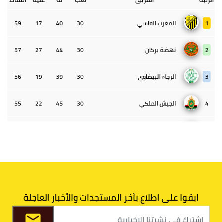
1
المغرب الفاسي
30
40
17
59
2
نهضة بركان
30
44
27
57
3
الرجاء البيضاوي
30
39
19
56
4
الجيش الملكي
30
45
22
55
5
الوداد البيضاوي
30
39
33
43
6
الدفاع الحسني الجديدي
30
30
34
40
7
اتحاد طنجة
30
27
31
39
ابقوا على اطلاع بآخر المستجدات والأخبار العاجلة
8
الفتح الرياضي
30
31
36
37