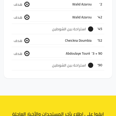
2'
هدف
Walid Azarou
42'
هدف
Walid Azarou
45'
استراحة بين الشوطين
52'
هدف
Cheickna Doumbia
90 + 3'
هدف
Abdoulaye Touré
90'
استراحة بين الشوطين
ابقوا على اطلاع بآخر المستجدات والأخبار العاجلة