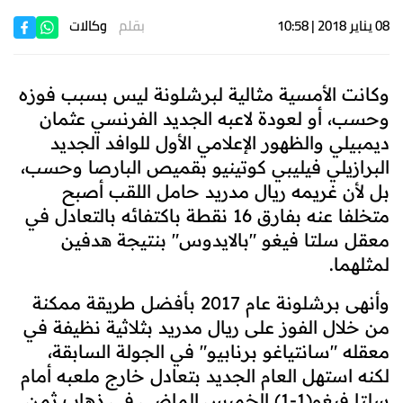
08 يناير 2018 | 10:58
بقلم
وكالات
وكانت الأمسية مثالية لبرشلونة ليس بسبب فوزه
وحسب، أو لعودة لاعبه الجديد الفرنسي عثمان
ديمبيلي والظهور الإعلامي الأول للوافد الجديد
البرازيلي فيليبي كوتينيو بقميص البارصا وحسب،
بل لأن غريمه ريال مدريد حامل اللقب أصبح
متخلفا عنه بفارق 16 نقطة باكتفائه بالتعادل في
معقل سلتا فيغو "بالايدوس" بنتيجة هدفين
لمثلهما.
وأنهى برشلونة عام 2017 بأفضل طريقة ممكنة
من خلال الفوز على ريال مدريد بثلاثية نظيفة في
معقله "سانتياغو برنابيو" في الجولة السابقة،
لكنه استهل العام الجديد بتعادل خارج ملعبه أمام
سلتا فيغو(1-1) الخميس الماضي في ذهاب ثمن