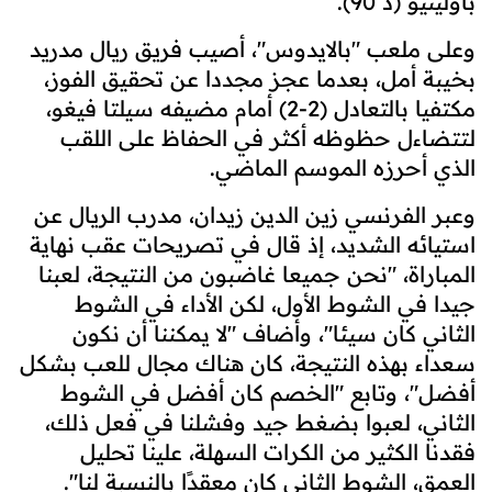
باولينيو (د 90).
وعلى ملعب "بالايدوس"، أصيب فريق ريال مدريد
بخيبة أمل، بعدما عجز مجددا عن تحقيق الفوز،
مكتفيا بالتعادل (2-2) أمام مضيفه سيلتا فيغو،
لتتضاءل حظوظه أكثر في الحفاظ على اللقب
الذي أحرزه الموسم الماضي.
وعبر الفرنسي زين الدين زيدان، مدرب الريال عن
استيائه الشديد، إذ قال في تصريحات عقب نهاية
المباراة، "نحن جميعا غاضبون من النتيجة، لعبنا
جيدا في الشوط الأول، لكن الأداء في الشوط
الثاني كان سيئا"، وأضاف "لا يمكننا أن نكون
سعداء بهذه النتيجة، كان هناك مجال للعب بشكل
أفضل"، وتابع "الخصم كان أفضل في الشوط
الثاني، لعبوا بضغط جيد وفشلنا في فعل ذلك،
فقدنا الكثير من الكرات السهلة، علينا تحليل
العمق، الشوط الثاني كان معقدًا بالنسبة لنا".