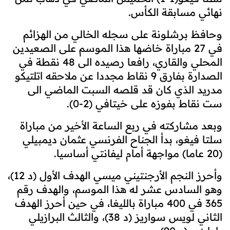
نهائي مسابقة الكأس
.
وحافظ برشلونة على سجله الخالي من الهزائم
في 27 مباراة خاضها هذا الموسم على الصعيدين
المحلي والقاري، رافعا رصيده الى 48 نقطة في
الصدارة بفارق 9 نقاط مجددا عن ملاحقه اتلتيكو
مدريد الذي كان قد قلصه السبت الماضي الى
ست نقاط بفوزه على خيتافي (2-0).
وبعد مشاركته في ربع الساعة الأخير من مباراة
سلتا فيغو، بدأ الجناح الفرنسي عثمان ديمبيلي
(20 عاما) مواجهة أمام ليفانتي أساسيا.
وأحرز النجم الأرجنتيني ميسي الهدف الأول (د 12)،
وهو السادس عشر له هذا الموسم، والهدف رقم
365 في 400 مباراة بالليغا، في حين أحرز الهدف
الثاني لويس سواريز (د 38)، والثالث البرازيلي