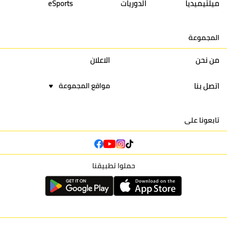
ميلتيميديا
الدوريات
eSports
15
اتحاد يعقوب المنصور
30
34
44
30
المجموعة
16
نادي أولمبيك آسفي
30
24
42
22
من نحن
الاعلان
اتصل بنا
مواقع المجموعة
تابعونا على
حملوا تطبيقنا