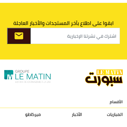
6
الدفاع الحسني الجديدي
30
30
34
40
7
اتحاد طنجة
30
27
31
39
ابقوا على اطلاع بآخر المستجدات والأخبار العاجلة
8
الفتح الرياضي
30
31
36
37
9
الكوكب المراكشي
30
27
26
36
10
النادي المكناسي
30
24
33
36
11
نادي النهضة زمامرة
30
28
37
33
12
حسنية أكادير
30
27
39
33
الأقسام
13
إتحاد تواركة
30
32
40
31
المباريات
الأخبار
ميركاطو
14
أولمبيك الدشيرة
30
29
40
30