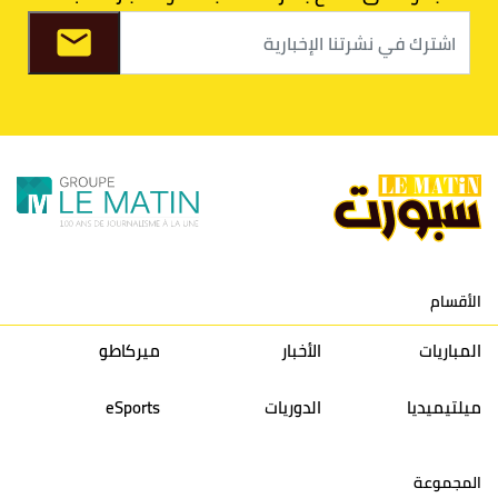
الدفاع الحسني
40
34
30
30
6
الجديدي
اتحاد
39
31
27
30
7
طنجة
الفتح
37
36
31
30
8
الرياضي
الكوكب
36
26
27
30
9
الأقسام
المراكشي
المباريات
الأخبار
ميركاطو
النادي
36
33
24
30
10
المكناسي
ميلتيميديا
الدوريات
eSports
نادي النهضة
33
37
28
30
11
المجموعة
زمامرة