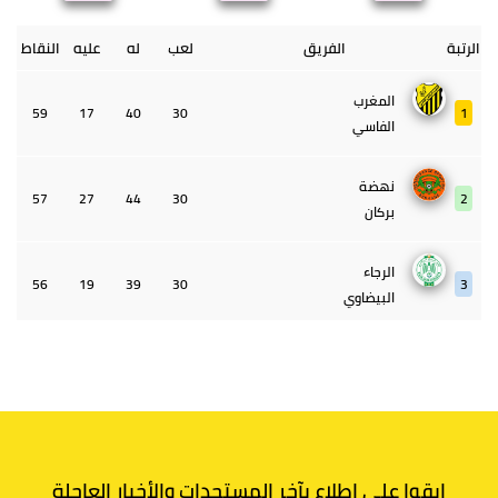
الرتبة
الفريق
لعب
له
عليه
النقاط
المغرب
59
17
40
30
1
الفاسي
نهضة
57
27
44
30
2
بركان
الرجاء
56
19
39
30
3
البيضاوي
الجيش
55
22
45
30
4
الملكي
الوداد
43
33
39
30
5
البيضاوي
ابقوا على اطلاع بآخر المستجدات والأخبار العاجلة