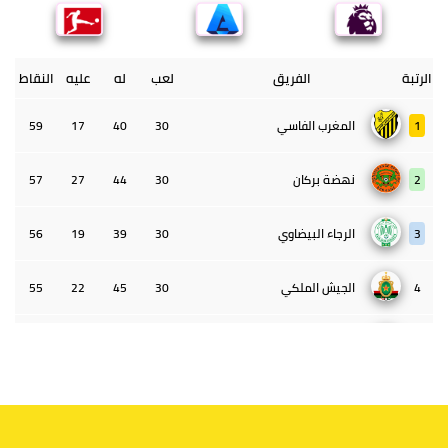
الرتبة
الفريق
لعب
له
عليه
النقاط
1
المغرب الفاسي
30
40
17
59
2
نهضة بركان
30
44
27
57
3
الرجاء البيضاوي
30
39
19
56
4
الجيش الملكي
30
45
22
55
5
الوداد البيضاوي
30
39
33
43
6
الدفاع الحسني الجديدي
30
30
34
40