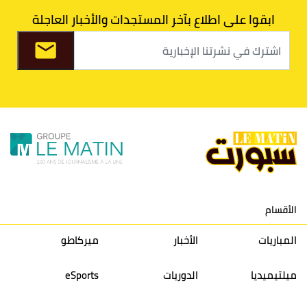
7
اتحاد طنجة
30
27
31
39
ابقوا على اطلاع بآخر المستجدات والأخبار العاجلة
8
الفتح الرياضي
30
31
36
37
9
الكوكب المراكشي
30
27
26
36
10
النادي المكناسي
30
24
33
36
11
نادي النهضة زمامرة
30
28
37
33
12
حسنية أكادير
30
27
39
33
الأقسام
13
إتحاد تواركة
30
32
40
31
المباريات
الأخبار
ميركاطو
14
أولمبيك الدشيرة
30
29
40
30
ميلتيميديا
الدوريات
eSports
15
اتحاد يعقوب المنصور
30
34
44
30