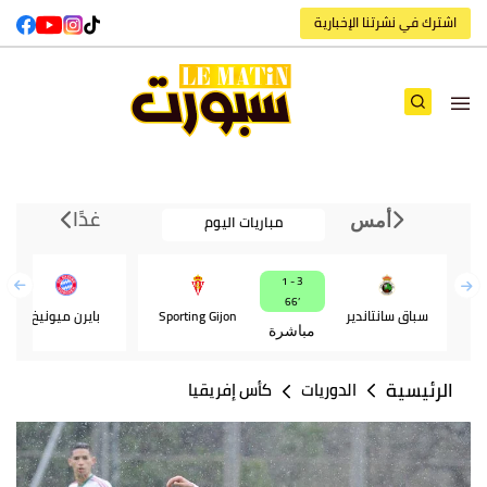
اشترك في نشرتنا الإخبارية
غدًا
مباريات اليوم
أمس
3 - 1
66‎’‎
سباق سانتاندير
Sporting Gijon
بايرن ميونيخ
مباشرة
الرئيسية
الدوريات
كأس إفريقيا