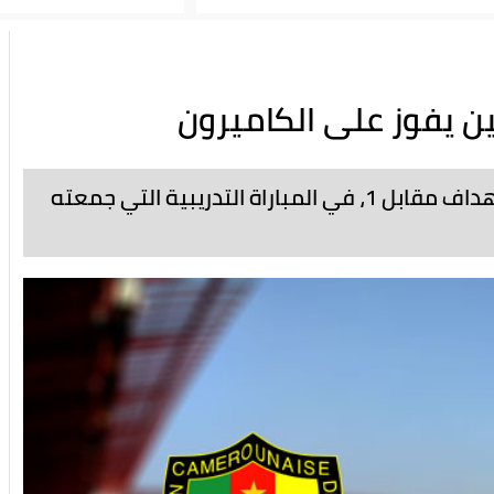
ين يفوز على الكاميرون
فاز المنتخب الوطني للاعبين المحليين بنتيجة 3 أهداف مقابل 1، في المباراة التدريبية التي جمعته