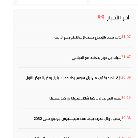
آخر الأخبار
كاف يجدد بالإجماع دعمه لإنفانتينو رغم الأزمة
21:57
شباب ابن جرير يتعاقد مع الجيلاني
21:47
نايف أكرد يقترب من ريال سوسييداد ومارسيليا يرفض العرض الأول
20:39
قصة المونديال لا كما شاهدتموها بل كما عشتها
20:10
رسميا.. ريال مدريد يجدد عقد فينيسيوس جونيور حتى 2032
19:36