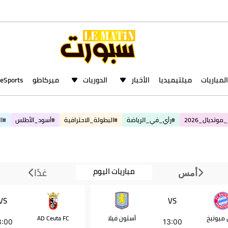
المباريات
ميلتيميديا
الأخبار
الدوريات
ميركاطو
eSports
مونديال_2026
#رأي_في_الرياضة
#البطولة_الاحترافية
#أسود_الأطلس
#ال
مباريات اليوم
غدًا
أمس
VS
VS
ن ميونيخ
أستون فيلا
AD Ceuta FC
8:00
13:00