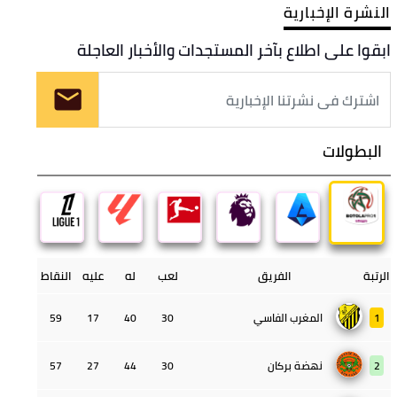
النشرة الإخبارية
ابقوا على اطلاع بآخر المستجدات والأخبار العاجلة
البطولات
الرتبة
الفريق
لعب
له
عليه
النقاط
1
المغرب الفاسي
30
40
17
59
2
نهضة بركان
30
44
27
57