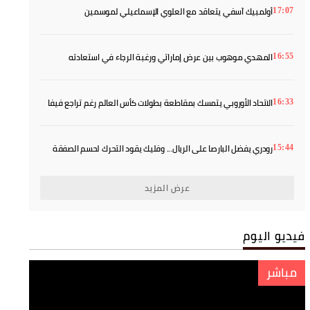
أولمبيك آسفي يتعاقد مع العلوي الإسماعيلي لموسمين
17:07
المهدي موهوب بين عرض إماراتي ورغبة الرجاء في استعادته
16:55
الاتحاد الأوروبي يتمسك بمقاطعة بطولات كأس العالم رغم تراجع فيفا
16:33
رودري يفضل البارصا على الريال... وفليك يقود التحرك لحسم الصفقة
15:44
عرض المزيد
فيديو اليوم
مباشر