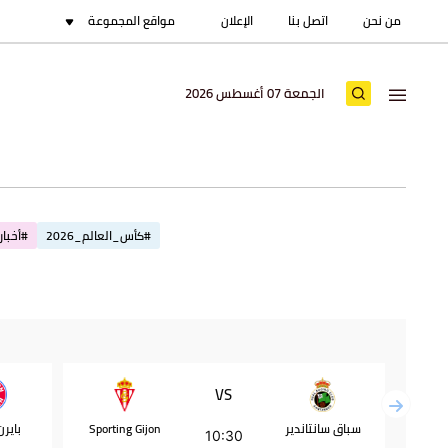
من نحن
اتصل بنا
الإعلان
مواقع المجموعة
الجمعة 07 أغسطس 2026
#كأس_العالم_2026
#أخبار_
VS
سباق سانتاندير
Sporting Gijon
باير
10:30