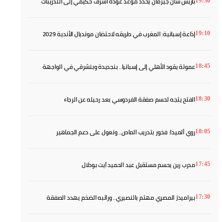
باريس سان جيرمان يحدد موعد عودة أشرف حكيمي إلى التدريبات
19:30
إذاعة إسبانية: المغرب في طريقه لاحتضان مونديال الأندية 2029
19:10
عموتة يقود الأهلي إلى إسبانيا.. بنجديدة وبنشرقي في الواجهة
18:45
الفتح يتجه لحسم صفقة الفردوسي بعد رحيله عن الرجاء
18:30
روي ألميدا: فخور بتدريب الماص.. ونعول على دعم الجماهير
18:05
مدرب رين يحسم مستقبل عبد الحميد آيت بودلال
17:45
بيراميدز المصري مهتم بالنصيري.. وراتبه الضخم يهدد الصفقة
17:30