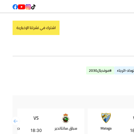
اشترك في نشرتنا الإخبارية
وداد-الرجاء
#مونديال2030
VS
Malaga
سباق سانتاندير
ديبورتيفو أل
18:30
1