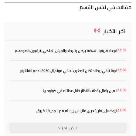
مقالات في نفس القسم
آخر الأخبار
قرعة أفريقيا.. نهضة بركان والرجاء والجيش الملكي يترقبون خصومهم
22:30
فيفا تنفي ربط احتضان المغرب نهائي مونديال 2030 بدعم انفانتينو
22:00
لامين يامال يخطف الأنظار خلال عطلته في كولومبيا
21:30
نيوكاسل يعلن تعيين ماتياس يايسله مدرباً جديداً للفريق
21:00
عرض المزيد