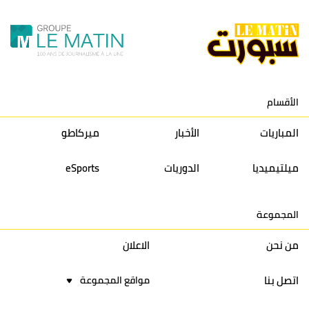
10
النادي المكناسي
30
24
33
36
11
نادي النهضة زمامرة
30
28
37
33
12
حسنية أكادير
30
27
39
33
الأقسام
13
إتحاد تواركة
30
32
40
31
المباريات
الأخبار
ميركاطو
14
أولمبيك الدشيرة
30
29
40
30
ميلتيميديا
الدوريات
eSports
15
اتحاد يعقوب المنصور
30
34
44
30
المجموعة
16
نادي أولمبيك آسفي
30
24
42
22
من نحن
الاعلان
اتصل بنا
مواقع المجموعة