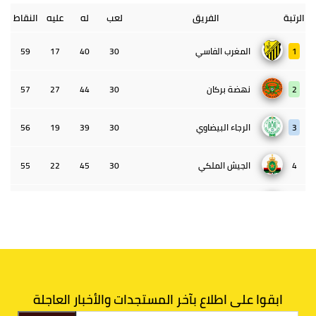
الرتبة
الفريق
لعب
له
عليه
النقاط
1
المغرب الفاسي
30
40
17
59
2
نهضة بركان
30
44
27
57
3
الرجاء البيضاوي
30
39
19
56
4
الجيش الملكي
30
45
22
55
5
الوداد البيضاوي
30
39
33
43
6
الدفاع الحسني الجديدي
30
30
34
40
7
اتحاد طنجة
30
27
31
39
ابقوا على اطلاع بآخر المستجدات والأخبار العاجلة