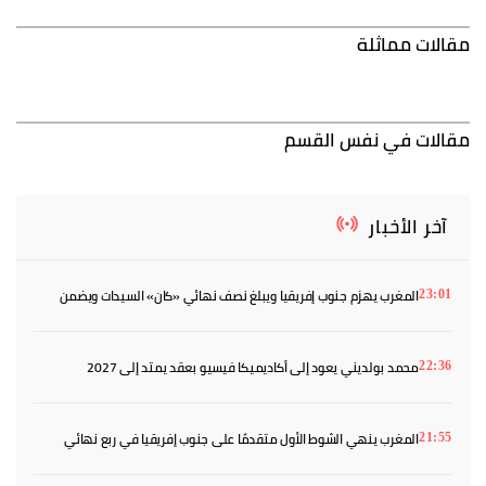
مقالات مماثلة
مقالات في نفس القسم
آخر الأخبار
المغرب يهزم جنوب إفريقيا ويبلغ نصف نهائي «كان» السيدات ويضمن
23:01
بطاقة المونديال
محمد بولديني يعود إلى أكاديميكا فيسيو بعقد يمتد إلى 2027
22:36
المغرب ينهي الشوط الأول متقدمًا على جنوب إفريقيا في ربع نهائي
21:55
«كان» السيدات