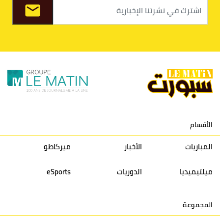
8
الفتح الرياضي
30
31
36
37
9
الكوكب المراكشي
30
27
26
36
10
النادي المكناسي
30
24
33
36
11
نادي النهضة زمامرة
30
28
37
33
12
حسنية أكادير
30
27
39
33
الأقسام
13
إتحاد تواركة
30
32
40
31
المباريات
الأخبار
ميركاطو
14
أولمبيك الدشيرة
30
29
40
30
ميلتيميديا
الدوريات
eSports
15
اتحاد يعقوب المنصور
30
34
44
30
المجموعة
16
نادي أولمبيك آسفي
30
24
42
22