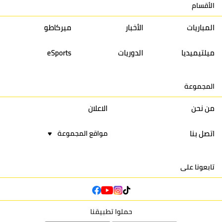
الأقسام
13
إتحاد تواركة
30
32
40
31
المباريات
الأخبار
ميركاطو
14
أولمبيك الدشيرة
30
29
40
30
ميلتيميديا
الدوريات
eSports
15
اتحاد يعقوب المنصور
30
34
44
30
المجموعة
16
نادي أولمبيك آسفي
30
24
42
22
من نحن
الاعلان
اتصل بنا
مواقع المجموعة
تابعونا على
حملوا تطبيقنا