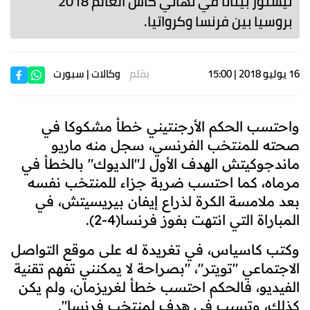
نيستور بيتانا في نهائي كأس العالم 2018
بروسيا بين فرنسا وكرواتيا.
16 يوليو 2018 | 15:00
بقلم
وكالات
| سبورت
واحتسب الحكم الأرجنتيني خطأ مشكوكا في
صحته للمنتخب الفرنسي، سجل منه ماريو
ماندجوكيتش الهدف الأول لـ"الديوك" بالخطأ في
مرماه، كما احتسب ضربة جزاء للمنتخب نفسه
بعد ملامسة الكرة لذراع إيفان بيريسيتش، في
المباراة التي انتهت بفوز فرنسا(4-2).
وكتب كاسياس، في تغريدة له على موقع التواصل
الاجتماعي "تويتر"، "بصراحة لا يمكنني تفهم تقنية
الفيديو، فالحكم احتسب خطأ لغريزمان، ولم يكن
كذلك، وتسبب في هدف لمنتخب فرنسا".