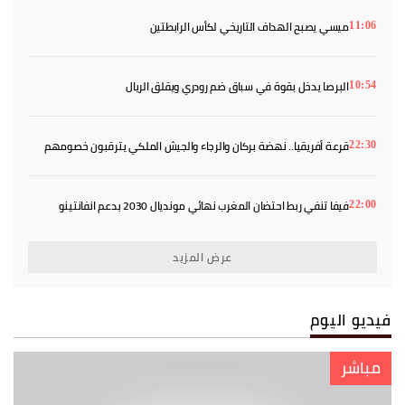
ميسي يصبح الهداف التاريخي لكأس الرابطتين
11:06
البرصا يدخل بقوة في سباق ضم رودري ويقلق الريال
10:54
قرعة أفريقيا.. نهضة بركان والرجاء والجيش الملكي يترقبون خصومهم
22:30
فيفا تنفي ربط احتضان المغرب نهائي مونديال 2030 بدعم انفانتينو
22:00
عرض المزيد
فيديو اليوم
مباشر