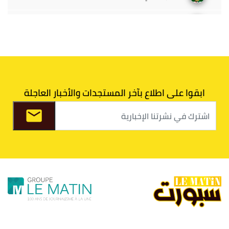
5
الوداد البيضاوي
30
39
33
43
6
الدفاع الحسني الجديدي
30
30
34
40
7
اتحاد طنجة
30
27
31
39
ابقوا على اطلاع بآخر المستجدات والأخبار العاجلة
8
الفتح الرياضي
30
31
36
37
9
الكوكب المراكشي
30
27
26
36
10
النادي المكناسي
30
24
33
36
11
نادي النهضة زمامرة
30
28
37
33
12
حسنية أكادير
30
27
39
33